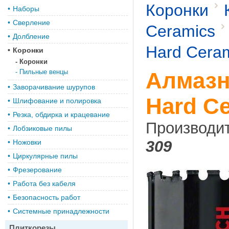
Коронки
•
Наборы
•
Сверление
Ceramics
•
Долбление
Hard Cera
•
Коронки
-
Коронки
-
Пильные венцы
Алмазн
•
Заворачивание шурупов
Hard C
•
Шлифование и полировка
•
Резка, обдирка и крацевание
Производи
•
Лобзиковые пилы
309
•
Ножовки
•
Циркулярные пилы
•
Фрезерование
•
Работа без кабеля
•
Безопасность работ
•
Системные принадлежности
Плиткорезы