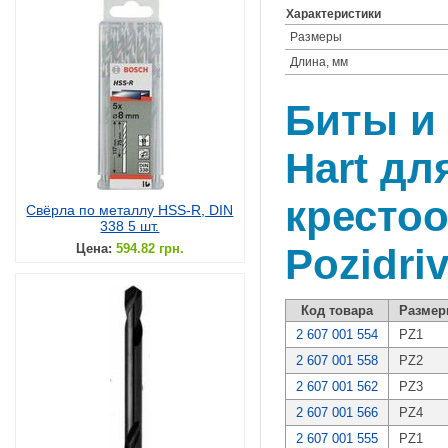
Характеристики
Размеры
Длина, мм
Биты и 
Hart дл
кресто
Свёрла по металлу HSS-R, DIN
338 5 шт.
Цена:
594.82 грн.
Pozidri
Код товара
Разме
2 607 001 554
PZ1
2 607 001 558
PZ2
2 607 001 562
PZ3
2 607 001 566
PZ4
2 607 001 555
PZ1