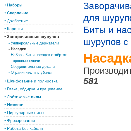
Заворачив
•
Наборы
•
Сверление
для шуруп
•
Долбление
Биты и нас
•
Коронки
•
Заворачивание шурупов
шурупов с
-
Универсальные держатели
-
Насадки
Насадка
-
Наборы бит и насадок-отвёрток
-
Торцовые ключи
-
Соединительные детали
Производи
-
Ограничители глубины
581
•
Шлифование и полировка
•
Резка, обдирка и крацевание
•
Лобзиковые пилы
•
Ножовки
•
Циркулярные пилы
•
Фрезерование
•
Работа без кабеля