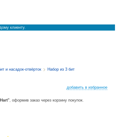
дому клиенту.
ит и насадок-отвёрток
Набор из 3 бит
добавить в избранное
Hart"
, оформив заказ через корзину покупок.