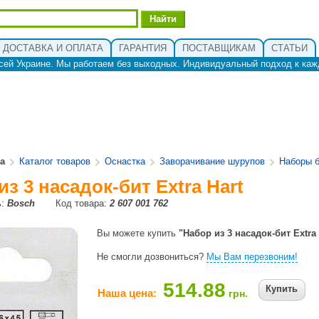
ДОСТАВКА И ОПЛАТА
ГАРАНТИЯ
ПОСТАВЩИКАМ
СТАТЬИ
сей Украине. Мы работаем без выходных. Индивидуальный подход к каж
ua
Каталог товаров
Оснастка
Заворачивание шурупов
Наборы б
из 3 насадок-бит Extra Hart
ь:
Bosch
Код товара:
2 607 001 762
Вы можете купить
"Набор из 3 насадок-бит Extra 
Не смогли дозвониться?
Мы Вам перезвоним!
514.88
Купить
Наша цена:
грн.