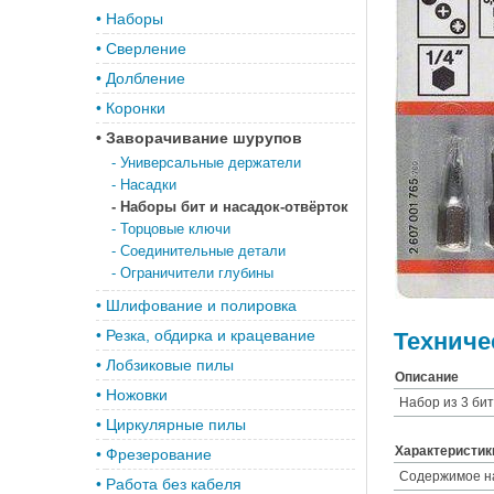
•
Наборы
•
Сверление
•
Долбление
•
Коронки
•
Заворачивание шурупов
-
Универсальные держатели
-
Насадки
-
Наборы бит и насадок-отвёрток
-
Торцовые ключи
-
Соединительные детали
-
Ограничители глубины
•
Шлифование и полировка
•
Резка, обдирка и крацевание
Техниче
•
Лобзиковые пилы
Описание
•
Ножовки
Набор из 3 бит 
•
Циркулярные пилы
Характеристик
•
Фрезерование
Содержимое н
•
Работа без кабеля