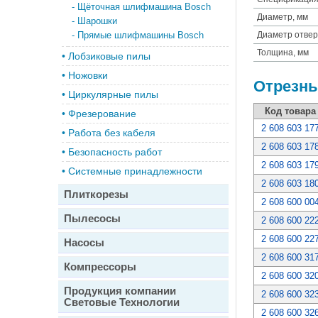
-
Щёточная шлифмашина Bosch
Диаметр, мм
-
Шарошки
-
Прямые шлифмашины Bosch
Диаметр отвер
Толщина, мм
•
Лобзиковые пилы
•
Ножовки
Отрезны
•
Циркулярные пилы
Код товара
•
Фрезерование
2 608 603 17
•
Работа без кабеля
2 608 603 17
•
Безопасность работ
2 608 603 17
•
Системные принадлежности
2 608 603 18
Плиткорезы
2 608 600 00
Пылесосы
2 608 600 22
2 608 600 22
Насосы
2 608 600 31
Компрессоры
2 608 600 32
Продукция компании
2 608 600 32
Световые Технологии
2 608 600 32