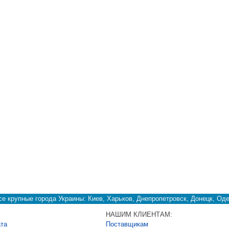
е крупные города Украины: Киев, Харьков, Днепропетровск, Донецк, Оде
НАШИМ КЛИЕНТАМ:
ата
Поставщикам