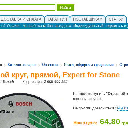
ДОСТАВКА И ОПЛАТА
ГАРАНТИЯ
ПОСТАВЩИКАМ
СТАТЬИ
сей Украине. Мы работаем без выходных. Индивидуальный подход к каж
ua
Каталог товаров
Оснастка
Резка, обдирка и крацевание
Отре
ой круг, прямой, Expert for Stone
ь:
Bosch
Код товара:
2 608 600 385
Вы можете купить
"Отрезной к
корзину покупок.
Не смогли дозвониться?
Мы Ва
64.80
Наша цена:
грн