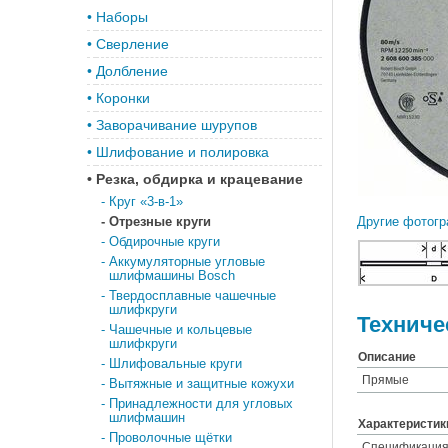
•
Наборы
•
Сверление
•
Долбление
•
Коронки
•
Заворачивание шурупов
•
Шлифование и полировка
•
Резка, обдирка и крацевание
-
Круг «3-в-1»
-
Отрезные круги
Другие фотогр
-
Обдирочные круги
-
Аккумуляторные угловые
шлифмашины Bosch
-
Твердосплавные чашечные
шлифкруги
Техниче
-
Чашечные и кольцевые
шлифкруги
Описание
-
Шлифовальные круги
Прямые
-
Вытяжные и защитные кожухи
-
Принадлежности для угловых
шлифмашин
Характеристик
-
Проволочные щётки
Спецификаци