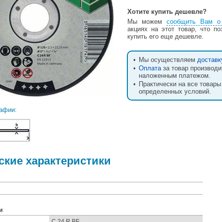
Хотите купить дешевле?
Мы можем
сообщить Вам о
акциях на этот товар, что п
купить его еще дешевле.
•
Мы осуществляем
доставк
•
Оплата
за товар производи
наложенным платежом.
•
Практически на все товары
определенных условий.
афии:
ские характеристики
и
я
C 24 R BF