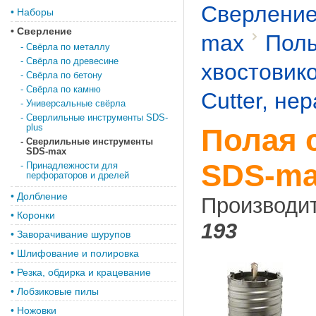
Сверлени
•
Наборы
•
Сверление
max
Полы
-
Свёрла по металлу
-
Свёрла по древесине
хвостовик
-
Свёрла по бетону
-
Свёрла по камню
Cutter, не
-
Универсальные свёрла
-
Сверлильные инструменты SDS-
plus
Полая 
-
Сверлильные инструменты
SDS-max
SDS-ma
-
Принадлежности для
перфораторов и дрелей
•
Долбление
Производи
•
Коронки
193
•
Заворачивание шурупов
•
Шлифование и полировка
•
Резка, обдирка и крацевание
•
Лобзиковые пилы
•
Ножовки