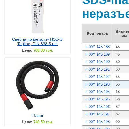
неразъ
Диамет
Код товара
мм
Свёрла по металлу HSS-G
Topline, DIN 338 5 шт.
F 00Y 145 188
45
Цена:
788.00 грн.
F 00Y 145 189
45
F 00Y 145 190
50
F 00Y 145 191
50
F 00Y 145 192
55
F 00Y 145 193
55
F 00Y 145 194
68
F 00Y 145 195
68
F 00Y 145 196
82
F 00Y 145 197
82
Шланг
F 00Y 145 198
90
Цена:
748.50 грн.