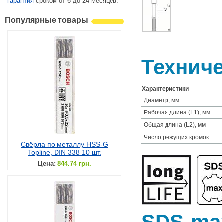
гарантия
сроком от 6 до 24 месяцев.
Популярные товары
Техниче
Характеристики
Диаметр, мм
Рабочая длина (L1), мм
Общая длина (L2), мм
Число режущих кромок
Свёрла по металлу HSS-G
Topline, DIN 338 10 шт.
Цена:
844.74 грн.
SDS-max