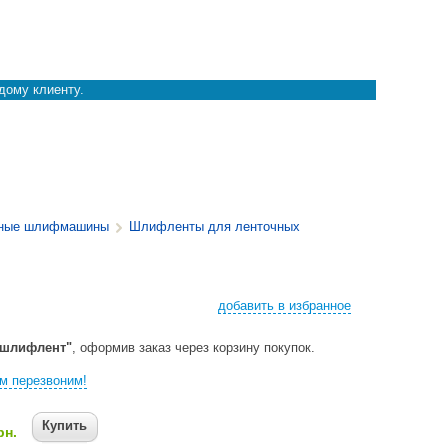
дому клиенту.
чные шлифмашины
Шлифленты для ленточных
добавить в избранное
 шлифлент"
, оформив заказ через корзину покупок.
м перезвоним!
Купить
рн.