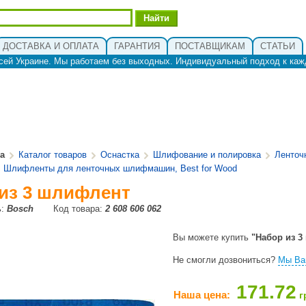
ДОСТАВКА И ОПЛАТА
ГАРАНТИЯ
ПОСТАВЩИКАМ
СТАТЬИ
сей Украине. Мы работаем без выходных. Индивидуальный подход к каж
ua
Каталог товаров
Оснастка
Шлифование и полировка
Ленто
Шлифленты для ленточных шлифмашин, Best for Wood
из 3 шлифлент
ь:
Bosch
Код товара:
2 608 606 062
Вы можете купить
"Набор из 3
Не смогли дозвониться?
Мы Ва
171.72
Наша цена:
г