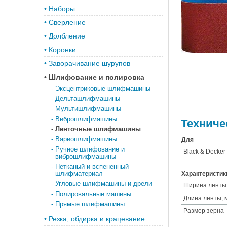
•
Наборы
•
Сверление
•
Долбление
•
Коронки
•
Заворачивание шурупов
•
Шлифование и полировка
-
Эксцентриковые шлифмашины
-
Дельташлифмашины
-
Мультишлифмашины
-
Виброшлифмашины
Техниче
-
Ленточные шлифмашины
-
Вариошлифмашины
Для
-
Ручное шлифование и
Black & Decker
виброшлифмашины
-
Нетканый и вспененный
шлифматериал
Характеристик
-
Угловые шлифмашины и дрели
Ширина ленты
-
Полировальные машины
Длина ленты, 
-
Прямые шлифмашины
Размер зерна
•
Резка, обдирка и крацевание