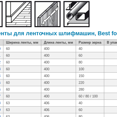
ты для ленточных шлифмашин, Best fo
Ширина ленты, мм
Длина ленты, мм
Размер зерна
В упа
0
60
400
40
1
60
400
60
2
60
400
80
3
60
400
100
4
60
400
150
5
60
400
220
6
60
400
280
7
60
400
60 / 80 / 100
8
63
406
40
9
63
406
60
0
63
406
80