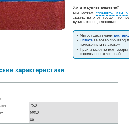
Хотите купить дешевле?
Мы можем
сообщить Вам о 
акциях на этот товар, что по
купить его еще дешевле.
•
Мы осуществляем
доставк
•
Оплата
за товар производи
наложенным платежом.
•
Практически на все товары
определенных условий.
ские характеристики
и
, мм
75.0
мм
508.0
80