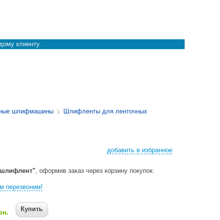
дому клиенту.
чные шлифмашины
Шлифленты для ленточных
добавить в избранное
 шлифлент"
, оформив заказ через корзину покупок.
м перезвоним!
Купить
рн.