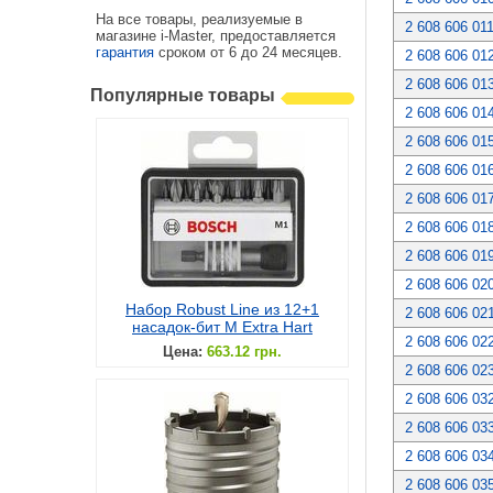
На все товары, реализуемые в
2 608 606 01
магазине i-Master, предоставляется
гарантия
сроком от 6 до 24 месяцев.
2 608 606 01
2 608 606 01
Популярные товары
2 608 606 01
2 608 606 01
2 608 606 01
2 608 606 01
2 608 606 01
2 608 606 01
2 608 606 02
Набор Robust Line из 12+1
2 608 606 02
насадок-бит M Extra Hart
2 608 606 02
Цена:
663.12 грн.
2 608 606 02
2 608 606 03
2 608 606 03
2 608 606 03
2 608 606 03