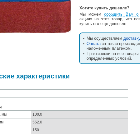
Хотите купить дешевле?
Мы можем
сообщить Вам о 
акциях на этот товар, что по
купить его еще дешевле.
•
Мы осуществляем
доставк
•
Оплата
за товар производи
наложенным платежом.
•
Практически на все товары
определенных условий.
ские характеристики
и
, мм
100.0
мм
552.0
150