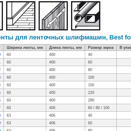
ты для ленточных шлифмашин, Best fo
Ширина ленты, мм
Длина ленты, мм
Размер зерна
В упа
0
60
400
40
1
60
400
60
2
60
400
80
3
60
400
100
4
60
400
150
5
60
400
220
6
60
400
280
7
60
400
60 / 80 / 100
8
63
406
40
9
63
406
60
0
63
406
80