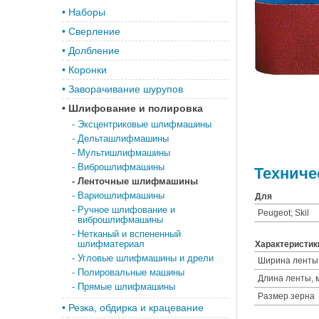
•
Наборы
•
Сверление
•
Долбление
•
Коронки
•
Заворачивание шурупов
•
Шлифование и полировка
-
Эксцентриковые шлифмашины
-
Дельташлифмашины
-
Мультишлифмашины
-
Виброшлифмашины
Техниче
-
Ленточные шлифмашины
-
Вариошлифмашины
Для
-
Ручное шлифование и
Peugeot; Skil
виброшлифмашины
-
Нетканый и вспененный
шлифматериал
Характеристик
-
Угловые шлифмашины и дрели
Ширина ленты
-
Полировальные машины
Длина ленты, 
-
Прямые шлифмашины
Размер зерна
•
Резка, обдирка и крацевание