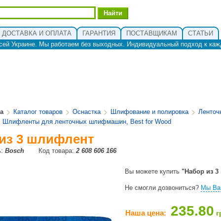
ДОСТАВКА И ОПЛАТА
ГАРАНТИЯ
ПОСТАВЩИКАМ
СТАТЬИ
сей Украине. Мы работаем без выходных. Индивидуальный подход к каж
ua
Каталог товаров
Оснастка
Шлифование и полировка
Ленто
Шлифленты для ленточных шлифмашин, Best for Wood
из 3 шлифлент
ь:
Bosch
Код товара:
2 608 606 166
Вы можете купить
"Набор из 3
Не смогли дозвониться?
Мы Ва
235.80
Наша цена:
г