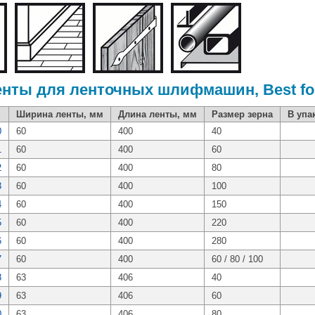
ты для ленточных шлифмашин, Best fo
Ширина ленты, мм
Длина ленты, мм
Размер зерна
В упа
0
60
400
40
1
60
400
60
2
60
400
80
3
60
400
100
4
60
400
150
5
60
400
220
6
60
400
280
7
60
400
60 / 80 / 100
8
63
406
40
9
63
406
60
0
63
406
80