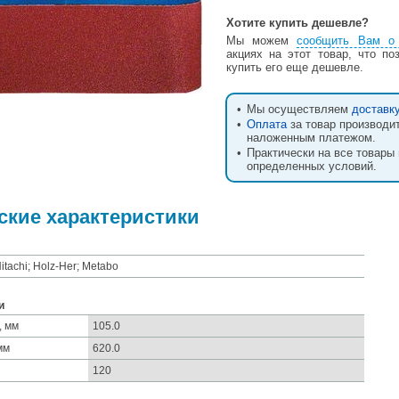
Хотите купить дешевле?
Мы можем
сообщить Вам о 
акциях на этот товар, что по
купить его еще дешевле.
•
Мы осуществляем
доставк
•
Оплата
за товар производи
наложенным платежом.
•
Практически на все товары
определенных условий.
ские характеристики
Hitachi; Holz-Her; Metabo
и
, мм
105.0
мм
620.0
120