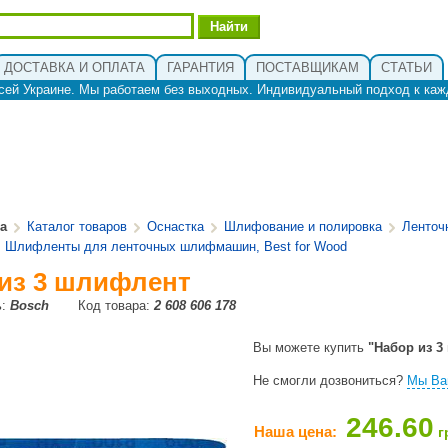
ДОСТАВКА И ОПЛАТА
ГАРАНТИЯ
ПОСТАВЩИКАМ
СТАТЬИ
сей Украине. Мы работаем без выходных. Индивидуальный подход к каж
ua
Каталог товаров
Оснастка
Шлифование и полировка
Ленто
Шлифленты для ленточных шлифмашин, Best for Wood
из 3 шлифлент
ь:
Bosch
Код товара:
2 608 606 178
Вы можете купить
"Набор из 3
Не смогли дозвониться?
Мы Ва
246.60
Наша цена:
г