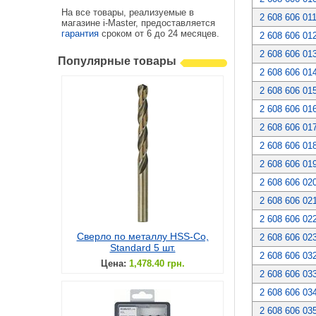
На все товары, реализуемые в
2 608 606 01
магазине i-Master, предоставляется
гарантия
сроком от 6 до 24 месяцев.
2 608 606 01
2 608 606 01
Популярные товары
2 608 606 01
2 608 606 01
2 608 606 01
2 608 606 01
2 608 606 01
2 608 606 01
2 608 606 02
2 608 606 02
2 608 606 02
Сверло по металлу HSS-Co,
2 608 606 02
Standard 5 шт.
2 608 606 03
Цена:
1,478.40 грн.
2 608 606 03
2 608 606 03
2 608 606 03