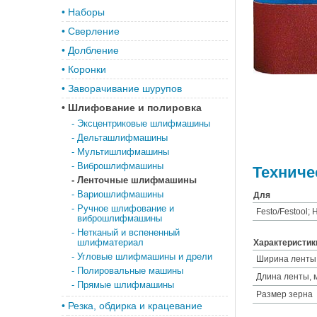
•
Наборы
•
Сверление
•
Долбление
•
Коронки
•
Заворачивание шурупов
•
Шлифование и полировка
-
Эксцентриковые шлифмашины
-
Дельташлифмашины
-
Мультишлифмашины
-
Виброшлифмашины
Техниче
-
Ленточные шлифмашины
-
Вариошлифмашины
Для
-
Ручное шлифование и
Festo/Festool; 
виброшлифмашины
-
Нетканый и вспененный
шлифматериал
Характеристик
-
Угловые шлифмашины и дрели
Ширина ленты
-
Полировальные машины
Длина ленты, 
-
Прямые шлифмашины
Размер зерна
•
Резка, обдирка и крацевание