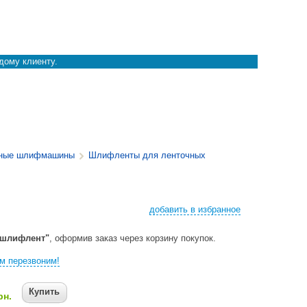
дому клиенту.
чные шлифмашины
Шлифленты для ленточных
добавить в избранное
 шлифлент"
, оформив заказ через корзину покупок.
м перезвоним!
Купить
рн.