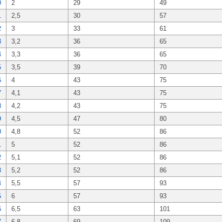
0
2
29
49
1
2,5
30
57
2
3
33
61
3
3,2
36
65
4
3,3
36
65
5
3,5
39
70
6
4
43
75
7
4,1
43
75
8
4,2
43
75
9
4,5
47
80
0
4,8
52
86
1
5
52
86
2
5,1
52
86
3
5,2
52
86
4
5,5
57
93
5
6
57
93
6
6,5
63
101
7
6,8
69
109