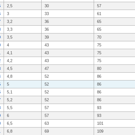
5
2,5
30
57
6
3
33
61
7
3,2
36
65
8
3,3
36
65
9
3,5
39
70
0
4
43
75
1
4,1
43
75
2
4,2
43
75
3
4,5
47
80
4
4,8
52
86
5
5
52
86
6
5,1
52
86
7
5,2
52
86
8
5,5
57
93
9
6
57
93
0
6,5
63
101
1
6,8
69
109