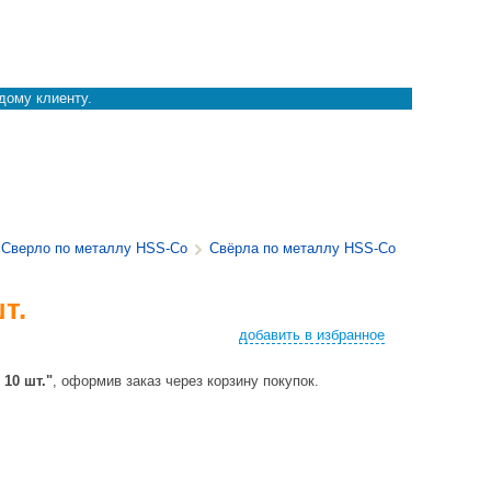
дому клиенту.
Сверло по металлу HSS-Co
Свёрла по металлу HSS-Co
т.
добавить в избранное
10 шт."
, оформив заказ через корзину покупок.