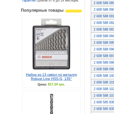
гарантия
сроком от 6 до 24 месяцев.
2 608 588 08
2 608 588 09
Популярные товары
2 608 588 09
2 608 588 09
2 608 588 09
2 608 588 09
2 608 588 09
2 608 588 09
2 608 588 09
2 608 588 09
2 608 588 09
Набор из 13 свёрл по металлу
2 608 588 10
Robust Line HSS-G, 135°
2 608 588 10
Цена:
817.24 грн.
2 608 588 10
2 608 588 10
2 608 585 83
2 608 585 83