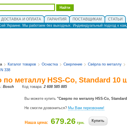
ДОСТАВКА И ОПЛАТА
ГАРАНТИЯ
ПОСТАВЩИКАМ
СТАТЬИ
сей Украине. Мы работаем без выходных. Индивидуальный подход к каж
ua
Каталог товаров
Оснастка
Сверление
Свёрла по металлу
IN 338
 по металлу HSS-Co, Standard 10 ш
ь:
Bosch
Код товара:
2 608 585 885
Вы можете купить
"Сверло по металлу HSS-Co, Standard 
Не смогли дозвониться?
Мы Вам перезвоним!
679.26
Купить
Наша цена:
грн.