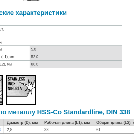
ские характеристики
шт.
и
м
5.0
(L1), мм
52.0
L2), мм
86.0
по металлу HSS-Co Standardline, DIN 338
Диаметр (D), мм
Рабочая длина (L1), мм
Общая длина (L2),
8
2,8
33
61