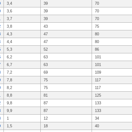
9
3,4
39
70
0
3,6
39
70
1
3,7
39
70
2
3,8
43
75
3
4,3
47
80
4
4,4
47
80
5
5,3
52
86
6
6,2
63
101
7
6,7
63
101
8
7,2
69
109
9
7,8
75
117
0
8,2
75
117
1
8,8
81
125
2
9,8
87
133
3
9,9
87
133
8
1
12
34
9
1,5
18
40