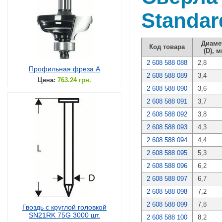
Standar
Диаме
Код товара
(D), 
2 608 588 088
2,8
Профильная фреза A
2 608 588 089
3,4
Цена:
763.24 грн.
2 608 588 090
3,6
2 608 588 091
3,7
2 608 588 092
3,8
2 608 588 093
4,3
2 608 588 094
4,4
2 608 588 095
5,3
2 608 588 096
6,2
2 608 588 097
6,7
2 608 588 098
7,2
2 608 588 099
7,8
Гвоздь с круглой головкой
SN21RK 75G 3000 шт.
2 608 588 100
8,2