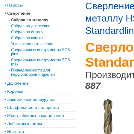
Сверлени
•
Наборы
•
Сверление
металлу H
-
Свёрла по металлу
-
Свёрла по древесине
Standardli
-
Свёрла по бетону
-
Свёрла по камню
Сверло
-
Универсальные свёрла
-
Сверлильные инструменты SDS-
plus
Standar
-
Сверлильные инструменты SDS-
max
-
Принадлежности для
Производи
перфораторов и дрелей
887
•
Долбление
•
Коронки
•
Заворачивание шурупов
•
Шлифование и полировка
•
Резка, обдирка и крацевание
•
Лобзиковые пилы
•
Ножовки