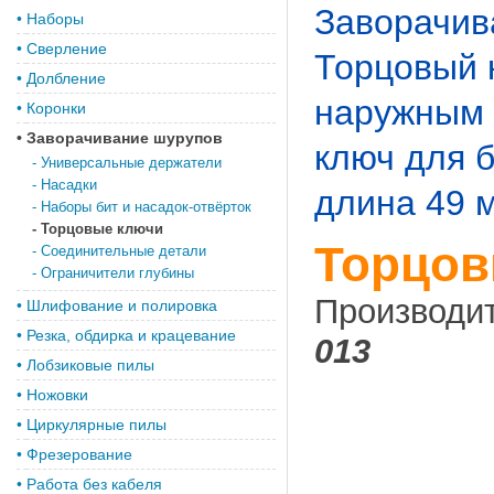
Заворачив
•
Наборы
•
Сверление
Торцовый к
•
Долбление
наружным 
•
Коронки
•
Заворачивание шурупов
ключ для б
-
Универсальные держатели
-
Насадки
длина 49 
-
Наборы бит и насадок-отвёрток
-
Торцовые ключи
Торцов
-
Соединительные детали
-
Ограничители глубины
Производи
•
Шлифование и полировка
•
Резка, обдирка и крацевание
013
•
Лобзиковые пилы
•
Ножовки
•
Циркулярные пилы
•
Фрезерование
•
Работа без кабеля