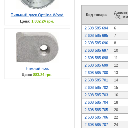
Диамет
Пильный диск Optiline Wood
Код товара
(D), м
Цена:
1,032.24 грн.
2 608 585 694
6
2 608 585 695
7
2 608 585 696
8
2 608 585 697
10
2 608 585 698
11
2 608 585 699
12
Нижний нож
2 608 585 700
13
Цена:
883.24 грн.
2 608 585 701
14
2 608 585 702
15
2 608 585 703
16
2 608 585 704
18
2 608 585 705
20
2 608 585 706
22
2 608 585 707
24