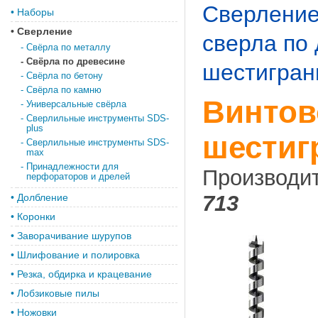
Сверлени
•
Наборы
•
Сверление
свeрла по
-
Свёрла по металлу
-
Свёрла по древесине
шестигран
-
Свёрла по бетону
-
Свёрла по камню
Винтов
-
Универсальные свёрла
-
Сверлильные инструменты SDS-
plus
шестиг
-
Сверлильные инструменты SDS-
max
-
Принадлежности для
Производи
перфораторов и дрелей
713
•
Долбление
•
Коронки
•
Заворачивание шурупов
•
Шлифование и полировка
•
Резка, обдирка и крацевание
•
Лобзиковые пилы
•
Ножовки