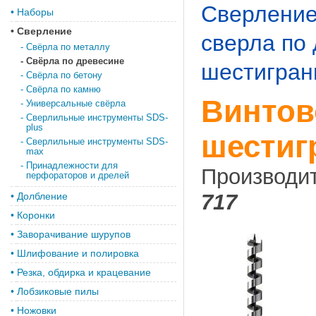
Сверлени
•
Наборы
•
Сверление
свeрла по
-
Свёрла по металлу
-
Свёрла по древесине
шестигран
-
Свёрла по бетону
-
Свёрла по камню
Винтов
-
Универсальные свёрла
-
Сверлильные инструменты SDS-
plus
шестиг
-
Сверлильные инструменты SDS-
max
-
Принадлежности для
Производи
перфораторов и дрелей
717
•
Долбление
•
Коронки
•
Заворачивание шурупов
•
Шлифование и полировка
•
Резка, обдирка и крацевание
•
Лобзиковые пилы
•
Ножовки