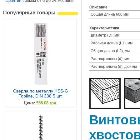
гарантия
сроком от 6 до 24 месяцев.
Описание
Популярные товары
Общая длина 600 мм
Характеристики
Диаметр (D), мм
Рабочая длина (L1), мм
Общая длина (L2), мм
Раствор ключа (d), мм
Раствор ключа (d), дюймы
Свёрла по металлу HSS-G
Topline, DIN 338 5 шт.
Цена:
558.08 грн.
Винтов
хвосто