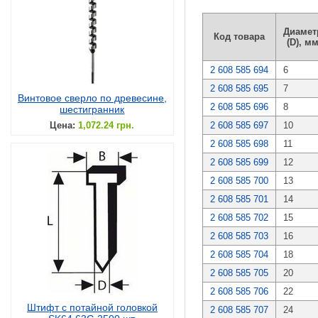
Диамет
Код товара
(D), м
2 608 585 694
6
2 608 585 695
7
Винтовое сверло по древесине,
2 608 585 696
8
шестигранник
Цена:
1,072.24 грн.
2 608 585 697
10
2 608 585 698
11
2 608 585 699
12
2 608 585 700
13
2 608 585 701
14
2 608 585 702
15
2 608 585 703
16
2 608 585 704
18
2 608 585 705
20
2 608 585 706
22
Штифт с потайной головкой
2 608 585 707
24