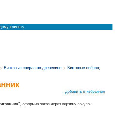
дому клиенту.
Винтовые свeрла по древесине
Винтовые свёрла,
анник
добавить в избранное
тигранник"
, оформив заказ через корзину покупок.