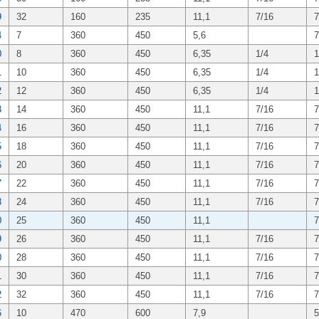
9
32
160
235
11,1
7/16
7
4
7
360
450
5,6
7
0
8
360
450
6,35
1/4
1
1
10
360
450
6,35
1/4
1
2
12
360
450
6,35
1/4
1
3
14
360
450
11,1
7/16
7
4
16
360
450
11,1
7/16
7
5
18
360
450
11,1
7/16
7
6
20
360
450
11,1
7/16
7
7
22
360
450
11,1
7/16
7
8
24
360
450
11,1
7/16
7
0
25
360
450
11,1
7
9
26
360
450
11,1
7/16
7
0
28
360
450
11,1
7/16
7
1
30
360
450
11,1
7/16
7
2
32
360
450
11,1
7/16
7
6
10
470
600
7,9
5