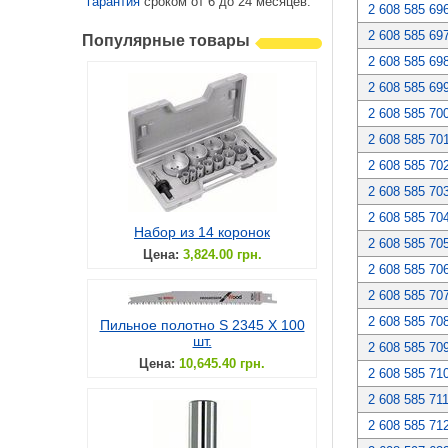
гарантия
сроком от 6 до 24 месяцев.
2 608 585 69
2 608 585 69
Популярные товары
2 608 585 69
2 608 585 69
2 608 585 70
2 608 585 70
2 608 585 70
2 608 585 70
2 608 585 70
Набор из 14 коронок
2 608 585 70
Цена:
3,824.00 грн.
2 608 585 70
2 608 585 70
2 608 585 70
Пильное полотно S 2345 X 100
шт.
2 608 585 70
Цена:
10,645.40 грн.
2 608 585 71
2 608 585 71
2 608 585 71