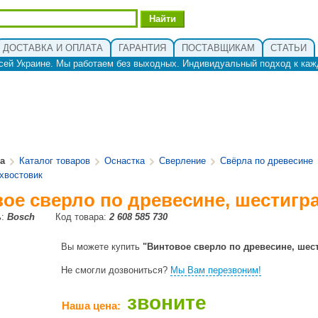
ДОСТАВКА И ОПЛАТА
ГАРАНТИЯ
ПОСТАВЩИКАМ
СТАТЬИ
сей Украине. Мы работаем без выходных. Индивидуальный подход к каж
ua
Каталог товаров
Оснастка
Сверление
Свёрла по древесине
хвостовик
ое сверло по древесине, шестигр
ь:
Bosch
Код товара:
2 608 585 730
Вы можете купить
"Винтовое сверло по древесине, шес
Не смогли дозвониться?
Мы Вам перезвоним!
звоните
Наша цена: