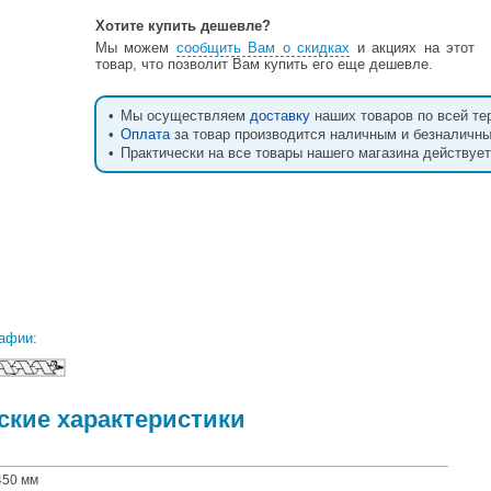
Хотите купить дешевле?
Мы можем
сообщить Вам о скидках
и акциях на этот
товар, что позволит Вам купить его еще дешевле.
•
Мы осуществляем
доставку
наших товаров по всей те
•
Оплата
за товар производится наличным и безналичн
•
Практически на все товары нашего магазина действуе
афии:
ские характеристики
450 мм