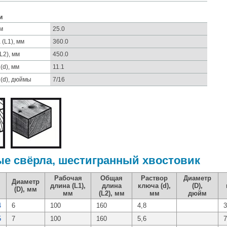
и
м
25.0
(L1), мм
360.0
L2), мм
450.0
(d), мм
11.1
 (d), дюймы
7/16
е свёрла, шестигранный хвостовик
Рабочая
Общая
Раствор
Диаметр
Диаметр
длина (L1),
длина
ключа (d),
(D),
(D), мм
мм
(L2), мм
мм
дюйм
4
6
100
160
4,8
3
5
7
100
160
5,6
7