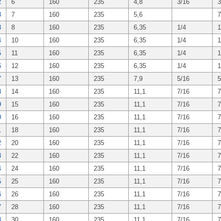
2
6
160
235
4,8
3/16
3
3
7
160
235
5,6
7
3
8
160
235
6,35
1/4
1
4
10
160
235
6,35
1/4
1
5
11
160
235
6,35
1/4
1
6
12
160
235
6,35
1/4
1
7
13
160
235
7,9
5/16
5
8
14
160
235
11,1
7/16
7
9
15
160
235
11,1
7/16
7
0
16
160
235
11,1
7/16
7
1
18
160
235
11,1
7/16
7
2
20
160
235
11,1
7/16
7
3
22
160
235
11,1
7/16
7
4
24
160
235
11,1
7/16
7
5
25
160
235
11,1
7/16
7
6
26
160
235
11,1
7/16
7
7
28
160
235
11,1
7/16
7
8
30
160
235
11,1
7/16
7