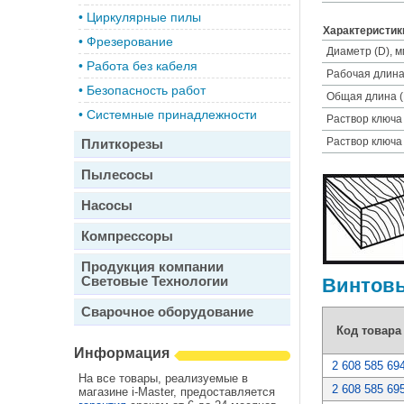
•
Циркулярные пилы
Характеристик
•
Фрезерование
Диаметр (D), м
•
Работа без кабеля
Рабочая длина 
•
Безопасность работ
Общая длина (
•
Системные принадлежности
Раствор ключа 
Раствор ключа
Плиткорезы
Пылесосы
Насосы
Компрессоры
Продукция компании
Световые Технологии
Винтовы
Сварочное оборудование
Код товара
Информация
2 608 585 69
На все товары, реализуемые в
2 608 585 69
магазине i-Master, предоставляется