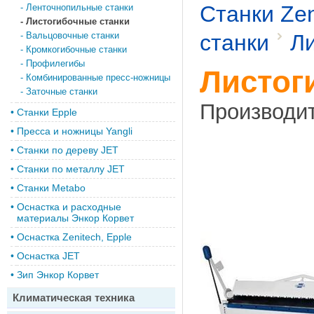
Станки Zen
-
Ленточнопильные станки
-
Листогибочные станки
-
Вальцовочные станки
станки
Ли
-
Кромкогибочные станки
-
Профилегибы
Листог
-
Комбинированные пресс-ножницы
-
Заточные станки
Производи
•
Станки Epple
•
Пресса и ножницы Yangli
•
Станки по дереву JET
•
Станки по металлу JET
•
Станки Metabo
•
Оснастка и расходные
материалы Энкор Корвет
•
Оснастка Zenitech, Epple
•
Оснастка JET
•
Зип Энкор Корвет
Климатическая техника