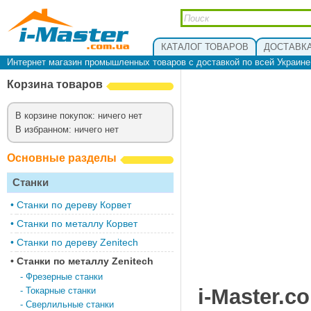
КАТАЛОГ ТОВАРОВ
ДОСТАВКА
Интернет магазин промышленных товаров с доставкой по всей Украин
Корзина товаров
В корзине покупок: ничего нет
В избранном: ничего нет
Основные разделы
Станки
•
Cтанки по дереву Корвет
•
Станки по металлу Корвет
•
Cтанки по дереву Zenitech
•
Cтанки по металлу Zenitech
-
Фрезерные станки
i-Master.c
-
Токарные станки
-
Сверлильные станки