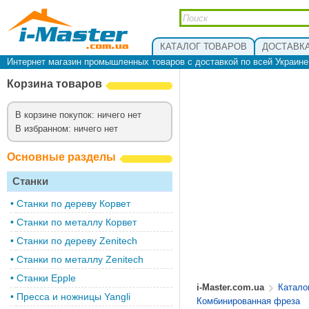
КАТАЛОГ ТОВАРОВ
ДОСТАВКА
Интернет магазин промышленных товаров с доставкой по всей Украин
Корзина товаров
В корзине покупок: ничего нет
В избранном: ничего нет
Основные разделы
Станки
•
Cтанки по дереву Корвет
•
Станки по металлу Корвет
•
Cтанки по дереву Zenitech
•
Cтанки по металлу Zenitech
•
Станки Epple
i-Master.com.ua
Катало
•
Пресса и ножницы Yangli
Комбинированная фреза