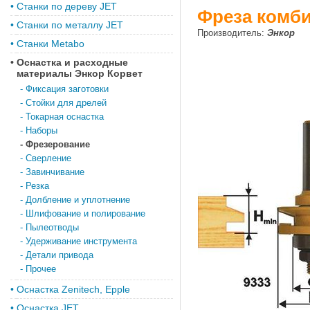
•
Станки по дереву JET
Фреза комби
•
Станки по металлу JET
Производитель:
Энкор
•
Станки Metabo
•
Оснастка и расходные
материалы Энкор Корвет
-
Фиксация заготовки
-
Стойки для дрелей
-
Токарная оснастка
-
Наборы
-
Фрезерование
-
Сверление
-
Завинчивание
-
Резка
-
Долбление и уплотнение
-
Шлифование и полирование
-
Пылеотводы
-
Удерживание инструмента
-
Детали привода
-
Прочее
•
Оснастка Zenitech, Epple
•
Оснастка JET