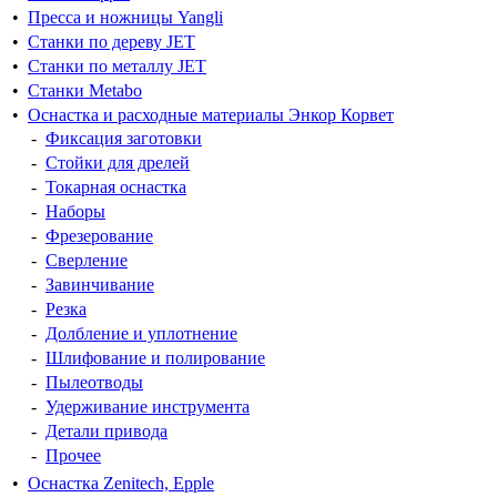
•
Пресса и ножницы Yangli
•
Станки по дереву JET
•
Станки по металлу JET
•
Станки Metabo
•
Оснастка и расходные материалы Энкор Корвет
-
Фиксация заготовки
-
Стойки для дрелей
-
Токарная оснастка
-
Наборы
-
Фрезерование
-
Сверление
-
Завинчивание
-
Резка
-
Долбление и уплотнение
-
Шлифование и полирование
-
Пылеотводы
-
Удерживание инструмента
-
Детали привода
-
Прочее
•
Оснастка Zenitech, Epple