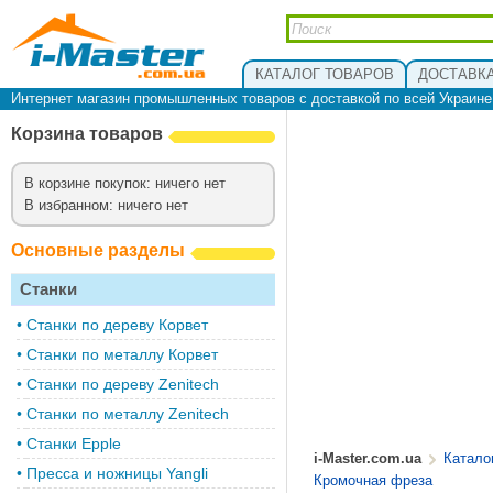
КАТАЛОГ ТОВАРОВ
ДОСТАВКА
Интернет магазин промышленных товаров с доставкой по всей Украин
Корзина товаров
В корзине покупок: ничего нет
В избранном: ничего нет
Основные разделы
Станки
•
Cтанки по дереву Корвет
•
Станки по металлу Корвет
•
Cтанки по дереву Zenitech
•
Cтанки по металлу Zenitech
•
Станки Epple
i-Master.com.ua
Катало
•
Пресса и ножницы Yangli
Кромочная фреза