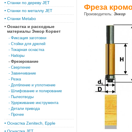
•
Станки по дереву JET
Фреза кромо
•
Станки по металлу JET
Производитель:
Энкор
•
Станки Metabo
•
Оснастка и расходные
материалы Энкор Корвет
-
Фиксация заготовки
-
Стойки для дрелей
-
Токарная оснастка
-
Наборы
-
Фрезерование
-
Сверление
-
Завинчивание
-
Резка
-
Долбление и уплотнение
-
Шлифование и полирование
-
Пылеотводы
-
Удерживание инструмента
-
Детали привода
-
Прочее
•
Оснастка Zenitech, Epple
•
Оснастка JET