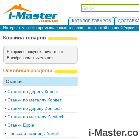
КАТАЛОГ ТОВАРОВ
ДОСТАВКА
Интернет магазин промышленных товаров с доставкой по всей Украин
Корзина товаров
В корзине покупок: ничего нет
В избранном: ничего нет
Основные разделы
Станки
•
Cтанки по дереву Корвет
•
Станки по металлу Корвет
•
Cтанки по дереву Zenitech
•
Cтанки по металлу Zenitech
•
Станки Epple
i-Master.c
•
Пресса и ножницы Yangli