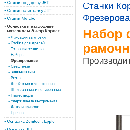
•
Станки по дереву JET
Станки Ко
•
Станки по металлу JET
Фрезерова
•
Станки Metabo
•
Оснастка и расходные
Набор 
материалы Энкор Корвет
-
Фиксация заготовки
-
Стойки для дрелей
рамочн
-
Токарная оснастка
-
Наборы
Производи
-
Фрезерование
-
Сверление
-
Завинчивание
-
Резка
-
Долбление и уплотнение
-
Шлифование и полирование
-
Пылеотводы
-
Удерживание инструмента
-
Детали привода
-
Прочее
•
Оснастка Zenitech, Epple
•
Оснастка JET