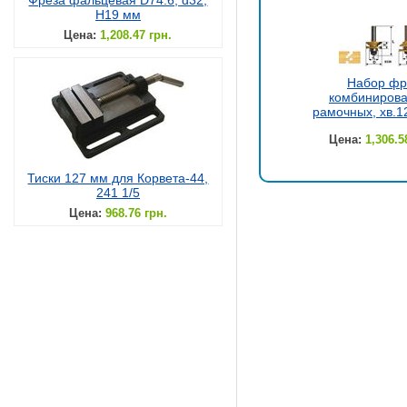
Фреза фальцевая D74.6, d32,
H19 мм
Цена:
1,208.47 грн.
Набор фр
комбиниров
рамочных, хв.1
Цена:
1,306.5
Тиски 127 мм для Корвета-44,
241 1/5
Цена:
968.76 грн.