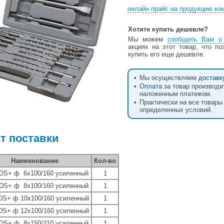
онлайн прайс на продукцию ко
Хотите купить дешевле?
Мы можем
сообщить Вам о
акциях на этот товар, что п
купить его еще дешевле.
•
Мы осуществляем
доставк
•
Оплата
за товар производи
наложенным платежом.
•
Практически на все товары
определенных условий.
т поставки
Наименование
Кол-во
DS+ ф 6х100/160 усиленный
1
DS+ ф 8х100/160 усиленный
1
DS+ ф 10х100/160 усиленный
1
DS+ ф 12х100/160 усиленный
1
DS+ ф 8х150/210 усиленный
1