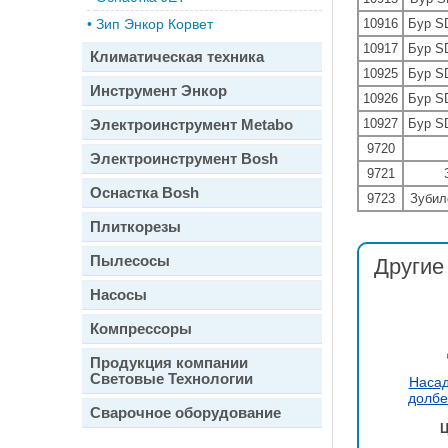
•
Зип Энкор Корвет
10916
Бур S
10917
Бур S
Климатическая техника
10925
Бур S
Инструмент Энкор
10926
Бур S
Электроинструмент Metabo
10927
Бур S
9720
Электроинструмент Bosh
9721
Оснастка Bosh
9723
Зубил
Плиткорезы
Пылесосы
Другие
Насосы
Компрессоры
Продукция компании
Световые Технологии
Насад
долбе
Сварочное оборудование
Ц