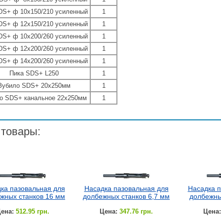
DS+ ф 10х150/210 усиленный
1
DS+ ф 12х150/210 усиленный
1
DS+ ф 10х200/260 усиленный
1
DS+ ф 12х200/260 усиленный
1
DS+ ф 14х200/260 усиленный
1
Пика SDS+ L250
1
Зубило SDS+ 20х250мм
1
о SDS+ канальное 22х250мм
1
 товары:
ка пазовальная для
Насадка пазовальная для
Насадка п
жных станков 16 мм
долбежных станков 6,7 мм
долбежны
ена:
512.95 грн.
Цена:
347.76 грн.
Цена: