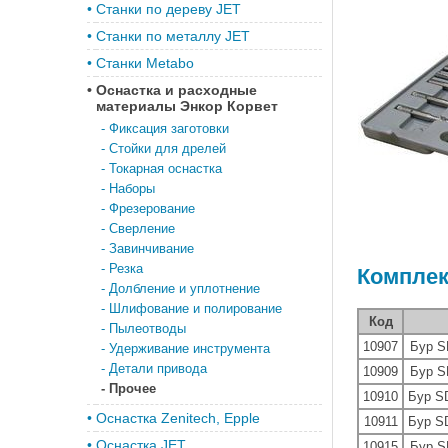
•
Станки по дереву JET
•
Станки по металлу JET
•
Станки Metabo
•
Оснастка и расходные
материалы Энкор Корвет
-
Фиксация заготовки
-
Стойки для дрелей
-
Токарная оснастка
-
Наборы
-
Фрезерование
-
Сверление
-
Завинчивание
-
Резка
Комплек
-
Долбление и уплотнение
-
Шлифование и полирование
Код
-
Пылеотводы
10907
Бур S
-
Удерживание инструмента
-
Детали привода
10909
Бур S
-
Прочее
10910
Бур S
•
Оснастка Zenitech, Epple
10911
Бур S
•
Оснастка JET
10915
Бур S