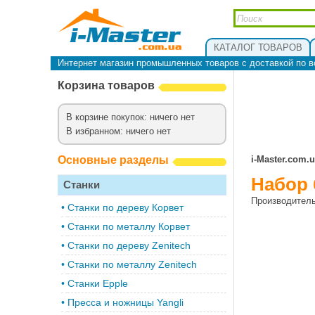
КАТАЛОГ ТОВАРОВ
Интернет магазин промышленных товаров с доставкой по в
Корзина товаров
В корзине покупок: ничего нет
В избранном: ничего нет
Основные разделы
i-Master.com.
Набор 
Станки
Производител
•
Cтанки по дереву Корвет
•
Станки по металлу Корвет
•
Cтанки по дереву Zenitech
•
Cтанки по металлу Zenitech
•
Станки Epple
•
Пресса и ножницы Yangli