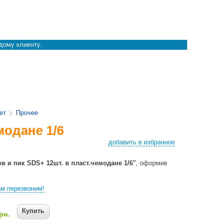
дому клиенту.
ет
Прочее
модане 1/6
добавить в избранное
в и пик SDS+ 12шт. в пласт.чемодане 1/6"
, оформив
м перезвоним!
Купить
рн.