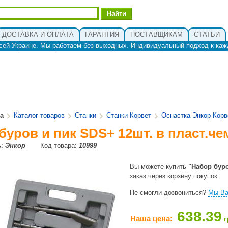
ДОСТАВКА И ОПЛАТА
ГАРАНТИЯ
ПОСТАВЩИКАМ
СТАТЬИ
сей Украине. Мы работаем без выходных. Индивидуальный подход к каж
ua
Каталог товаров
Станки
Станки Корвет
Оснастка Энкор Корв
буров и пик SDS+ 12шт. в пласт.че
ь:
Энкор
Код товара:
10999
Вы можете купить
"Набор буро
заказ через корзину покупок.
Не смогли дозвониться?
Мы Ва
638.39
Наша цена:
г