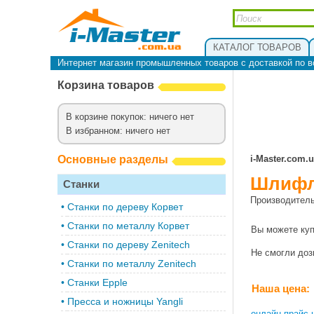
КАТАЛОГ ТОВАРОВ
Интернет магазин промышленных товаров с доставкой по в
Корзина товаров
В корзине покупок: ничего нет
В избранном: ничего нет
Основные разделы
i-Master.com.
Шлифле
Станки
Производител
•
Cтанки по дереву Корвет
•
Станки по металлу Корвет
Вы можете ку
•
Cтанки по дереву Zenitech
Не смогли до
•
Cтанки по металлу Zenitech
•
Станки Epple
Наша цена:
•
Пресса и ножницы Yangli
онлайн прайс 