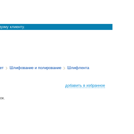
дому клиенту.
ет
Шлифование и полирование
Шлифлента
добавить в избранное
ок.