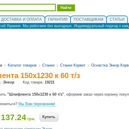
ДОСТАВКА И ОПЛАТА
ГАРАНТИЯ
ПОСТАВЩИКАМ
СТАТЬИ
сей Украине. Мы работаем без выходных. Индивидуальный подход к каж
ua
Каталог товаров
Станки
Станки Корвет
Оснастка Энкор Корв
нта 150х1230 к 60 т/з
ь:
Энкор
Код товара:
19211
пить
"Шлифлента 150х1230 к 60 т/з"
, оформив заказ через корзину покуп
звониться?
Мы Вам перезвоним!
137.24
Купить
грн.
на продукцию компании Энкор