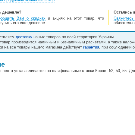
ь дешевле?
Остались 
ообщить Вам о скидках
и акциях на этот товар, что
Свяжитес
купить его еще дешевле.
обязательн
ствляем
доставку
наших товаров по всей территории Украины.
товар производится наличным и безналичным расчетами, а также нало
ки на все товары нашего магазина действует
гарантия
, при соблюдении 
ие
лента устанавливается на шлифовальные станки Корвет 52, 53, 55. Дли