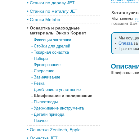
•
Станки по дереву JET
•
Станки по металлу JET
Хотите купит
Мы можем
с
•
Станки Metabo
позволит Вам 
•
Оснастка и расходные
материалы Энкор Корвет
•
Мы осуще
-
Фиксация заготовки
•
Оплата
за 
-
Стойки для дрелей
•
Практичес
-
Токарная оснастка
-
Наборы
-
Фрезерование
Описан
-
Сверление
Шлифовальная 
-
Завинчивание
-
Резка
-
Долбление и уплотнение
-
Шлифование и полирование
-
Пылеотводы
-
Удерживание инструмента
-
Детали привода
-
Прочее
•
Оснастка Zenitech, Epple
•
Оснастка JET