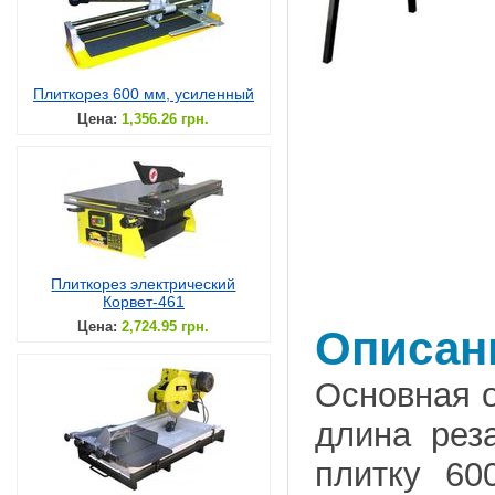
Плиткорез 600 мм, усиленный
Цена:
1,356.26 грн.
Плиткорез электрический
Корвет-461
Цена:
2,724.95 грн.
Описан
Основная о
длина рез
плитку 60