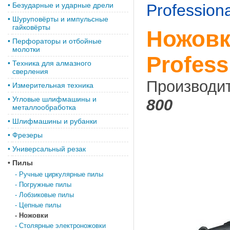
•
Безударные и ударные дрели
Professiona
•
Шуруповёрты и импульсные
гайковёрты
Ножовк
•
Перфораторы и отбойные
молотки
Profess
•
Техника для алмазного
сверления
Производи
•
Измерительная техника
•
Угловые шлифмашины и
800
металлообработка
•
Шлифмашины и рубанки
•
Фрезеры
•
Универсальный резак
•
Пилы
-
Ручные циркулярные пилы
-
Погружные пилы
-
Лобзиковые пилы
-
Цепные пилы
-
Ножовки
-
Столярные электроножовки