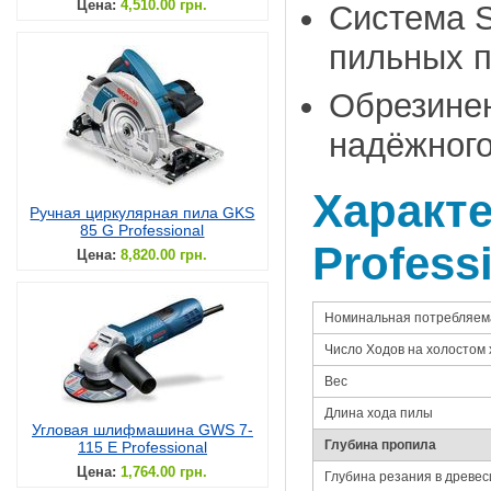
Цена:
4,510.00 грн.
Система 
пильных 
Обрезинен
надёжного
Характе
Ручная циркулярная пила GKS
85 G Professional
Profess
Цена:
8,820.00 грн.
Номинальная потребляем
Число Ходов на холостом 
Вес
Длина хода пилы
Угловая шлифмашина GWS 7-
Глубина пропила
115 E Professional
Цена:
1,764.00 грн.
Глубина резания в древес