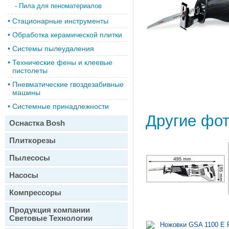
-
Пила для пеноматериалов
•
Стационарные инструменты
•
Обработка керамической плитки
•
Системы пылеудаления
•
Технические фены и клеевые
пистолеты
•
Пневматические гвоздезабивные
машины
•
Системные принадлежности
Другие фо
Оснастка Bosh
Плиткорезы
Пылесосы
Насосы
Компрессоры
Продукция компании
Световые Технологии
Ножовки GSA 1100 E P