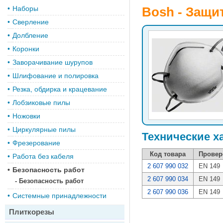
•
Наборы
Bosh - Защи
•
Сверление
•
Долбление
•
Коронки
•
Заворачивание шурупов
•
Шлифование и полировка
•
Резка, обдирка и крацевание
•
Лобзиковые пилы
•
Ножовки
•
Циркулярные пилы
Технические х
•
Фрезерование
Код товара
Провер
•
Работа без кабеля
2 607 990 032
EN 149
•
Безопасность работ
2 607 990 034
EN 149
-
Безопасность работ
2 607 990 036
EN 149
•
Системные принадлежности
Плиткорезы