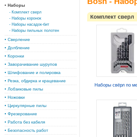
Bosh - Набо
•
Наборы
-
Комплект сверл
Комплект сверл
-
Наборы коронок
-
Наборы насадок-бит
-
Наборы пильных полотен
•
Сверление
•
Долбление
•
Коронки
•
Заворачивание шурупов
•
Шлифование и полировка
•
Резка, обдирка и крацевание
Наборы свёрл по м
•
Лобзиковые пилы
•
Ножовки
•
Циркулярные пилы
•
Фрезерование
•
Работа без кабеля
•
Безопасность работ