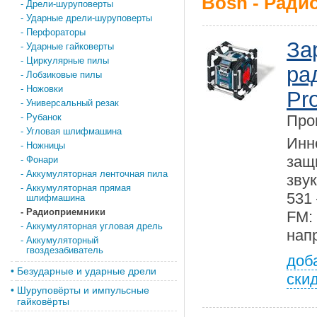
Bosh - Ради
-
Дрели-шуруповерты
-
Ударные дрели-шуруповерты
-
Перфораторы
За
-
Ударные гайковерты
-
Циркулярные пилы
ра
-
Лобзиковые пилы
-
Ножовки
Pro
-
Универсальный резак
-
Рубанок
Про
-
Угловая шлифмашина
Инн
-
Ножницы
защ
-
Фонари
-
Аккумуляторная ленточная пила
зву
-
Аккумуляторная прямая
531
шлифмашина
-
Радиоприемники
FM
-
Аккумуляторная угловая дрель
нап
-
Аккумуляторный
гвоздезабиватель
доб
•
Безударные и ударные дрели
ски
•
Шуруповёрты и импульсные
гайковёрты