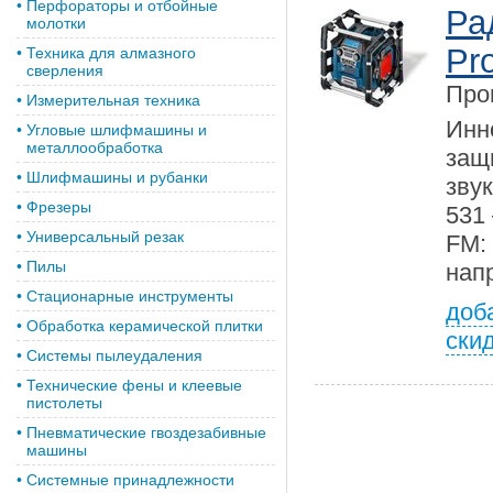
•
Перфораторы и отбойные
Ра
молотки
Pro
•
Техника для алмазного
сверления
Про
•
Измерительная техника
Инн
•
Угловые шлифмашины и
металлообработка
защ
•
Шлифмашины и рубанки
зву
•
Фрезеры
531
•
Универсальный резак
FM
•
Пилы
нап
•
Стационарные инструменты
доб
•
Обработка керамической плитки
ски
•
Системы пылеудаления
•
Технические фены и клеевые
пистолеты
•
Пневматические гвоздезабивные
машины
•
Системные принадлежности