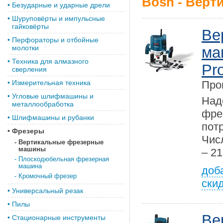
Bosh - Вер
•
Безударные и ударные дрели
•
Шуруповёрты и импульсные
гайковёрты
Ве
•
Перфораторы и отбойные
молотки
ма
•
Техника для алмазного
Pro
сверления
•
Измерительная техника
Про
•
Угловые шлифмашины и
На
металлообработка
фре
•
Шлифмашины и рубанки
пот
•
Фрезеры
Чис
-
Вертикальные фрезерные
машины
– 21
-
Плоскодюбельная фрезерная
машина
доб
-
Кромочный фрезер
ски
•
Универсальный резак
•
Пилы
Ве
•
Стационарные инструменты