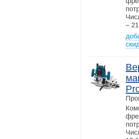
фре
пот
Чис
– 21
доб
ски
Ве
ма
Pro
Про
Ком
фре
пот
Чис