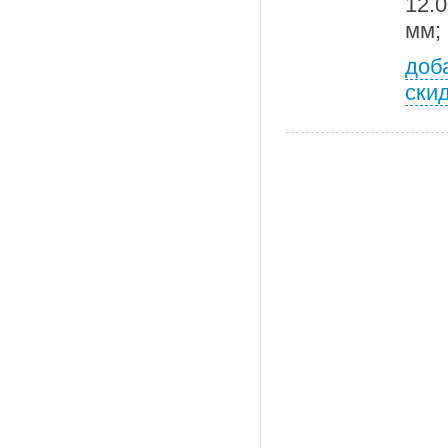
12.0
мм;
доб
ски