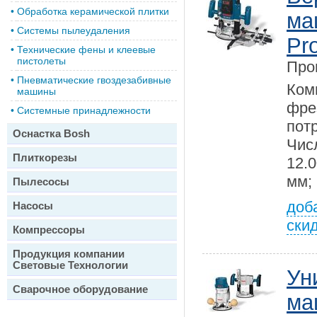
•
Обработка керамической плитки
ма
•
Системы пылеудаления
Pro
•
Технические фены и клеевые
пистолеты
Про
•
Пневматические гвоздезабивные
Ком
машины
фре
•
Системные принадлежности
пот
Оснастка Bosh
Чис
Плиткорезы
12.0
мм;
Пылесосы
доб
Насосы
ски
Компрессоры
Продукция компании
Световые Технологии
Ун
Сварочное оборудование
ма