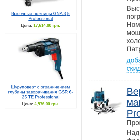
Выс
Высечные ножницы GNA 3,5
по
Professional
Но
Цена:
17,614.00 грн.
мощ
холо
Патр
доб
ски
Шуруповерт с ограничением
Ве
глубины заворачивания GSR 6-
25 TE Professional
ма
Цена:
4,536.00 грн.
Pro
Про
На