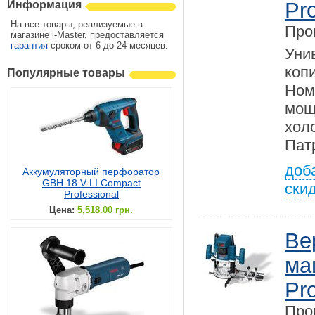
Pro
Информация
На все товары, реализуемые в
Про
магазине i-Master, предоставляется
гарантия
сроком от 6 до 24 месяцев.
Ун
коп
Популярные товары
Но
мощ
хол
Патр
доб
Аккумуляторный перфоратор
GBH 18 V-LI Compact
ски
Professional
Цена:
5,518.00 грн.
Ве
ма
Pro
Про