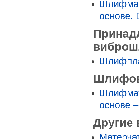
Шлифмат
основе, 
Принад
вибро
Шлифпла
Шлифов
Шлифмат
основе –
Другие
Матерча