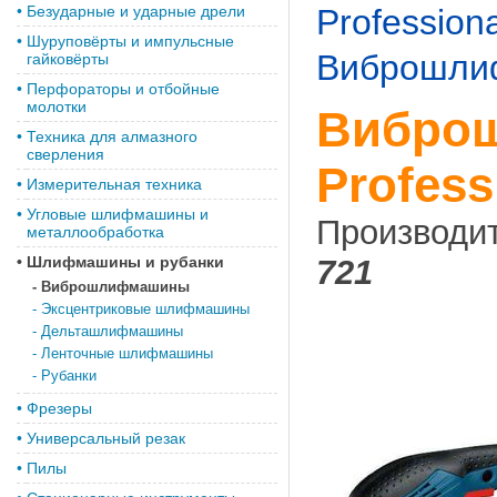
•
Безударные и ударные дрели
Professiona
•
Шуруповёрты и импульсные
Виброшл
гайковёрты
•
Перфораторы и отбойные
молотки
Виброш
•
Техника для алмазного
сверления
Profess
•
Измерительная техника
•
Угловые шлифмашины и
Производи
металлообработка
•
Шлифмашины и рубанки
721
-
Виброшлифмашины
-
Эксцентриковые шлифмашины
-
Дельташлифмашины
-
Ленточные шлифмашины
-
Рубанки
•
Фрезеры
•
Универсальный резак
•
Пилы