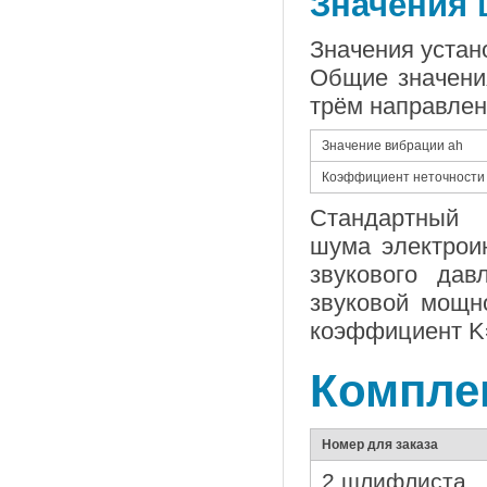
Значения 
Значения устан
Общие значени
трём направлен
Значение вибрации ah
Коэффициент неточности
Стандартный 
шума электроин
звукового да
звуковой мощн
коэффициент K=
Комплек
Номер для заказа
2 шлифлиста