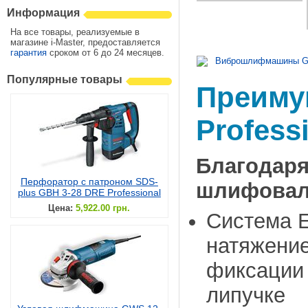
Информация
На все товары, реализуемые в
магазине i-Master, предоставляется
гарантия
сроком от 6 до 24 месяцев.
Виброшлифмашины GSS
Популярные товары
Преиму
Profess
Благода
Перфоратор с патроном SDS-
шлифоваль
plus GBH 3-28 DRE Professional
Цена:
5,922.00 грн.
Система E
натяжени
фиксации 
липучке