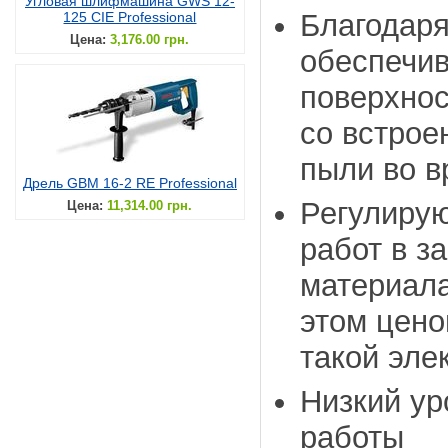
Угловая шлифмашина GWS 12-
Благодар
125 CIE Professional
Цена:
3,176.00 грн.
обеспечив
поверхнос
со встро
пыли во в
Дрель GBM 16-2 RE Professional
Регулиру
Цена:
11,314.00 грн.
работ в з
материал
этом цено
такой эле
Низкий ур
работы