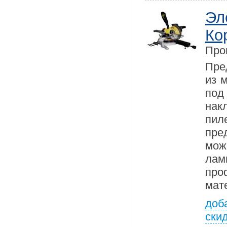
Эл
Ко
Про
Пре
из 
под
на
пил
пре
мож
лам
пр
мат
доб
ски