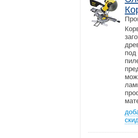
Ко
Про
Кор
заг
дре
под
пил
пре
мож
лам
пр
мат
доб
ски