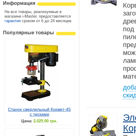
Информация
Кор
На все товары, реализуемые в
заг
магазине i-Master, предоставляется
дре
гарантия
сроком от 6 до 24 месяцев.
под
Популярные товары
пил
пре
мож
лам
пр
мат
доб
ски
Станок сверлильный Корвет-45
с тисками
Эл
Цена:
2,025.00 грн.
Ко