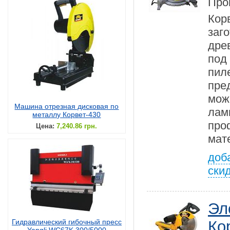
Про
Кор
заг
дре
под
пил
пре
мож
Машина отрезная дисковая по
лам
металлу Корвет-430
пр
Цена:
7,240.86 грн.
мат
доб
ски
Эл
Гидравлический гибочный пресс
Ко