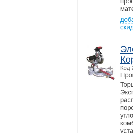
пр
мат
доб
ски
Эл
Ко
Код 
Про
Тор
Экс
рас
пор
уг
ком
ус