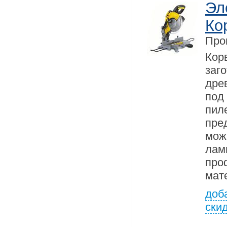
Эл
Ко
Про
Кор
заг
дре
под
пил
пре
мож
лам
пр
мат
доб
ски