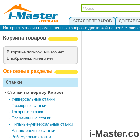
КАТАЛОГ ТОВАРОВ
ДОСТАВКА
Интернет магазин промышленных товаров с доставкой по всей Украин
Корзина товаров
В корзине покупок: ничего нет
В избранном: ничего нет
Основные разделы
Станки
•
Cтанки по дереву Корвет
-
Универсальные станки
-
Фрезерные станки
-
Токарные станки
-
Сверлильные станки
-
Пильные-универсальные станки
-
Распиловочные станки
i-Master.c
-
Рейсмусовые станки