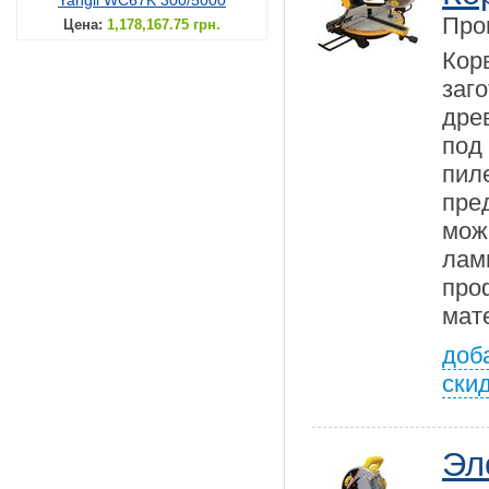
Yangli WC67K 300/5000
Про
Цена:
1,178,167.75 грн.
Кор
заг
дре
под
пил
пре
мож
лам
пр
мат
доб
ски
Эл