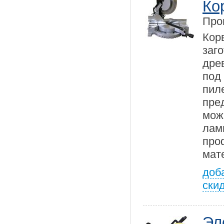
Ко
Про
Кор
заг
дре
под
пил
пре
мож
лам
пр
мат
доб
ски
Эл