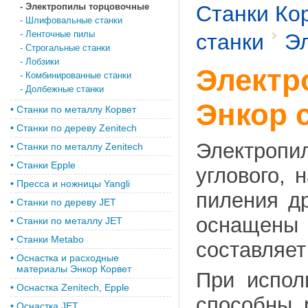
-
Электропилы торцовочные
Станки Ко
-
Шлифовальные станки
-
Ленточные пилы
станки
Э
-
Строгальные станки
-
Лобзики
Электр
-
Комбинированные станки
-
Долбежные станки
Энкор 
•
Станки по металлу Корвет
•
Cтанки по дереву Zenitech
Электроп
•
Cтанки по металлу Zenitech
•
Станки Epple
углового, 
•
Пресса и ножницы Yangli
пиления д
•
Станки по дереву JET
оснащены 
•
Станки по металлу JET
•
Станки Metabo
составляет
•
Оснастка и расходные
материалы Энкор Корвет
При испол
•
Оснастка Zenitech, Epple
способны 
•
Оснастка JET