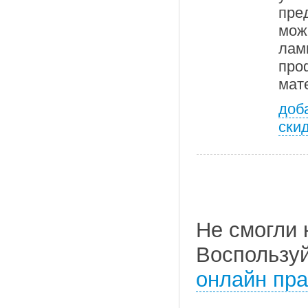
пре
мож
лам
пр
мат
доб
ски
Не смогли 
Воспользу
онлайн пра