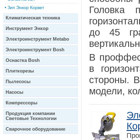
Головка 
•
Зип Энкор Корвет
Климатическая техника
горизонтал
Инструмент Энкор
до 45 гр
Электроинструмент Metabo
вертикальн
Электроинструмент Bosh
В проффес
Оснастка Bosh
в горизон
Плиткорезы
стороны. В
Пылесосы
модели, ко
Насосы
Компрессоры
Эл
Продукция компании
Световые Технологии
Ко
Сварочное оборудование
Про