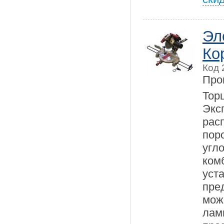
Эл
Ко
Код 
Про
Тор
Экс
рас
пор
уг
ком
ус
пре
мож
лам