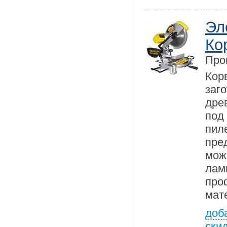
Эл
Ко
Про
Кор
заг
дре
под
пил
пре
мож
лам
пр
мат
доб
ски