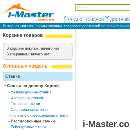
КАТАЛОГ ТОВАРОВ
ДОСТАВКА
Интернет магазин промышленных товаров с доставкой по всей Украин
Корзина товаров
В корзине покупок: ничего нет
В избранном: ничего нет
Основные разделы
Станки
•
Cтанки по дереву Корвет
-
Универсальные станки
-
Фрезерные станки
-
Токарные станки
-
Сверлильные станки
-
Пильные-универсальные станки
-
Распиловочные станки
i-Master.c
-
Рейсмусовые станки