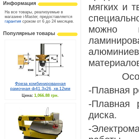
Информация
мягких и т
На все товары, реализуемые в
специальн
магазине i-Master, предоставляется
гарантия
сроком от 6 до 24 месяцев.
можно и
Популярные товары
ламинир
алюминие
материалов
Особенн
Фреза комбинированная
-Плавная р
рамочная ф41.3х26, хв.12мм
Цена:
1,066.88 грн.
-Плавная 
диска.
-Электром