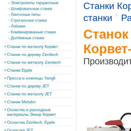
-
Электропилы торцовочные
Станки Ко
-
Шлифовальные станки
-
Ленточные пилы
станки
Р
-
Строгальные станки
-
Лобзики
Станок
-
Комбинированные станки
-
Долбежные станки
Корвет
•
Станки по металлу Корвет
•
Cтанки по дереву Zenitech
Производи
•
Cтанки по металлу Zenitech
•
Станки Epple
•
Пресса и ножницы Yangli
•
Станки по дереву JET
•
Станки по металлу JET
•
Станки Metabo
•
Оснастка и расходные
материалы Энкор Корвет
•
Оснастка Zenitech, Epple
•
Оснастка JET