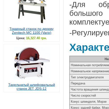
-Для обр
большого
комплекту
Токарный станок по дереву
-Регулируе
Zenitech MC 1100 (Vario)
Цена:
16,327.40 грн.
Характ
На
Номинальная потребляем
Номинальное напряжение 
Тип электродвигателя
Передача
Тарельчатый шлифовальный
станок JET JDS-12
Частота вращения шпинде
Число скоростей
Конус шпинделя, Морзе
Конус задней бабки, Мор