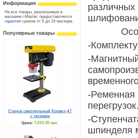
Информация
различных
На все товары, реализуемые в
шлифовани
магазине i-Master, предоставляется
гарантия
сроком от 6 до 24 месяцев.
Особен
Популярные товары
-Комплекту
-Магни
самопро
временного
-Ременная 
перегрузок
Станок сверлильный Корвет-47
с тисками
-Ступенча
Цена:
7,033.45 грн.
шпинделя 