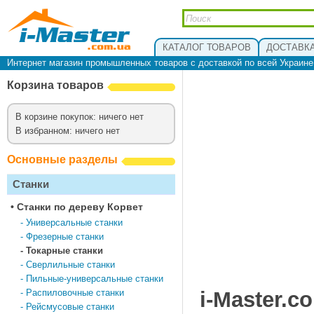
КАТАЛОГ ТОВАРОВ
ДОСТАВКА
Интернет магазин промышленных товаров с доставкой по всей Украин
Корзина товаров
В корзине покупок: ничего нет
В избранном: ничего нет
Основные разделы
Станки
•
Cтанки по дереву Корвет
-
Универсальные станки
-
Фрезерные станки
-
Токарные станки
-
Сверлильные станки
-
Пильные-универсальные станки
-
Распиловочные станки
i-Master.c
-
Рейсмусовые станки