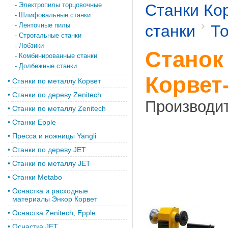
-
Электропилы торцовочные
Станки Ко
-
Шлифовальные станки
-
Ленточные пилы
станки
То
-
Строгальные станки
-
Лобзики
Станок
-
Комбинированные станки
-
Долбежные станки
Корвет
•
Станки по металлу Корвет
•
Cтанки по дереву Zenitech
Производи
•
Cтанки по металлу Zenitech
•
Станки Epple
•
Пресса и ножницы Yangli
•
Станки по дереву JET
•
Станки по металлу JET
•
Станки Metabo
•
Оснастка и расходные
материалы Энкор Корвет
•
Оснастка Zenitech, Epple
•
Оснастка JET