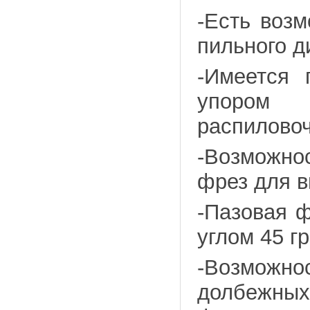
-Есть воз
пильного д
-Имеется 
упором
распилово
-Возможно
фрез для 
-Пазовая 
углом 45 г
-Возможн
долбежных