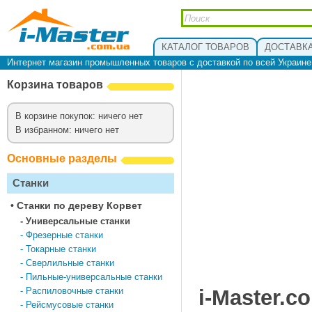
КАТАЛОГ ТОВАРОВ
ДОСТАВКА
Интернет магазин промышленных товаров с доставкой по всей Украин
Корзина товаров
В корзине покупок: ничего нет
В избранном: ничего нет
Основные разделы
Станки
•
Cтанки по дереву Корвет
-
Универсальные станки
-
Фрезерные станки
-
Токарные станки
-
Сверлильные станки
-
Пильные-универсальные станки
-
Распиловочные станки
i-Master.c
-
Рейсмусовые станки