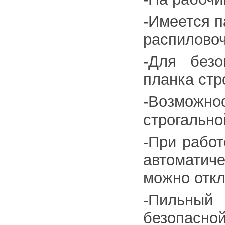
-Имеется п
распиловоч
-Для безо
планка стр
-Возмож
строгально
-При рабо
автоматич
можно откл
-Пильный
безопасной