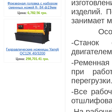
изготовле
Фрезерная головка с набором
сменных ножей К- 84 ф19мм
изделий. 
Цена:
6,782.56 грн.
занимает м
Особен
-Станок
Гидравлические ножницы Yangli
двигателем
QC12K 40/3200
Цена:
298,701.41 грн.
-Ременная
при рабо
перегрузки
-Все рабоч
отшлифова
-На рабочи