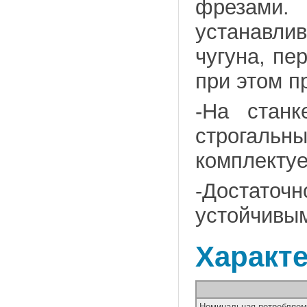
фрезами
устанавли
чугуна, пе
при этом п
-На станк
строгал
комплектуе
-Достаточ
устойчивым
Характ
Номинальная потребляем