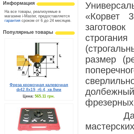
Универсал
Информация
На все товары, реализуемые в
«Корвет 3
магазине i-Master, предоставляется
гарантия
сроком от 6 до 24 месяцев.
заготово
Популярные товары
строган
(строгальн
размер (р
поперечн
сверлильн
Фреза кромочная калевочная
долбежн
ф42.8х19, r6.4, хв.8мм
Цена:
565.11 грн.
фрезерных 
Данные с
мастерск