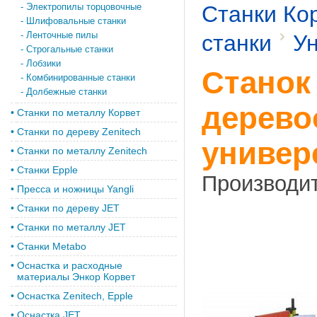
-
Электропилы торцовочные
Станки Ко
-
Шлифовальные станки
-
Ленточные пилы
станки
У
-
Строгальные станки
-
Лобзики
Станок
-
Комбинированные станки
-
Долбежные станки
дерев
•
Станки по металлу Корвет
•
Cтанки по дереву Zenitech
универ
•
Cтанки по металлу Zenitech
•
Станки Epple
Производи
•
Пресса и ножницы Yangli
•
Станки по дереву JET
•
Станки по металлу JET
•
Станки Metabo
•
Оснастка и расходные
материалы Энкор Корвет
•
Оснастка Zenitech, Epple
•
Оснастка JET