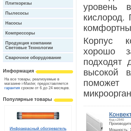
Плиткорезы
уровень 
Пылесосы
кислород.
Насосы
комфортны
Компрессоры
Корпус к
Продукция компании
Световые Технологии
хорошо з
Сварочное оборудование
подходят 
высокой в
Информация
На все товары, реализуемые в
поможет
магазине i-Master, предоставляется
гарантия
сроком от 6 до 24 месяцев.
микроорган
Популярные товары
Конвек
Код c2840
Производит
Инфракрасный обогреватель
Мощность: 1