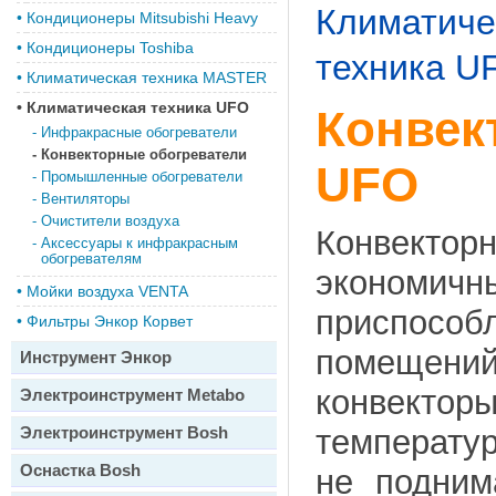
Климатиче
•
Кондиционеры Mitsubishi Heavy
•
Кондиционеры Toshiba
техника U
•
Климатическая техника MASTER
•
Климатическая техника UFO
Конвек
-
Инфракрасные обогреватели
-
Конвекторные обогреватели
UFO
-
Промышленные обогреватели
-
Вентиляторы
-
Очистители воздуха
Конвекто
-
Аксессуары к инфракрасным
обогревателям
эконом
•
Мойки воздуха VENTA
приспособ
•
Фильтры Энкор Корвет
помещений
Инструмент Энкор
конвектор
Электроинструмент Metabo
Электроинструмент Bosh
температур
Оснастка Bosh
не подним