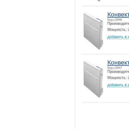
Конвек
Код c2846
Производит
Мощность: 2
добавить в 
Конвек
Код c2847
Производит
Мощность: 2
добавить в 