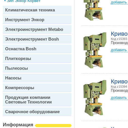
•
Зип Энкор Корвет
добавить 
Климатическая техника
Инструмент Энкор
Электроинструмент Metabo
Криво
Электроинструмент Bosh
Код z15393
Производ
Оснастка Bosh
добавить 
Плиткорезы
Пылесосы
Насосы
Криво
Код z15394
Компрессоры
Производ
Продукция компании
добавить 
Световые Технологии
Сварочное оборудование
Информация