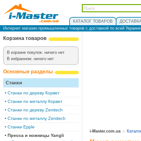
КАТАЛОГ ТОВАРОВ
ДОСТАВКА
Интернет магазин промышленных товаров с доставкой по всей Украин
Корзина товаров
В корзине покупок: ничего нет
В избранном: ничего нет
Основные разделы
Станки
•
Cтанки по дереву Корвет
•
Станки по металлу Корвет
•
Cтанки по дереву Zenitech
•
Cтанки по металлу Zenitech
•
Станки Epple
i-Master.com.ua
Катало
•
Пресса и ножницы Yangli