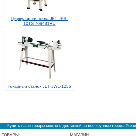
Циркулярная пила JET JPS-
10TS 708481RU
Токарный станок JET JWL-1236
Купить наши товары можно с доставкой во все крупные города Украи
ТОВАРЫ:
МАГАЗИН: