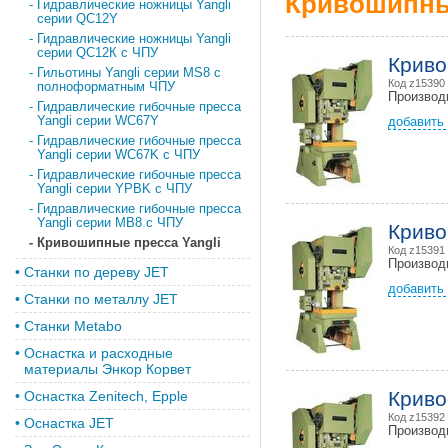
Кривошипные
-
Гидравлические ножницы Yangli
серии QC12Y
-
Гидравлические ножницы Yangli
серии QС12К с ЧПУ
Криво
-
Гильотины Yangli серии MS8 с
Код z15390
полноформатным ЧПУ
Производ
-
Гидравлические гибочные пресса
Yangli серии WC67Y
добавить 
-
Гидравлические гибочные пресса
Yangli серии WC67K с ЧПУ
-
Гидравлические гибочные пресса
Yangli серии YPBK с ЧПУ
-
Гидравлические гибочные пресса
Yangli серии MB8 с ЧПУ
Криво
-
Кривошипные пресса Yangli
Код z15391
Производ
•
Станки по дереву JET
добавить 
•
Станки по металлу JET
•
Станки Metabo
•
Оснастка и расходные
материалы Энкор Корвет
Криво
•
Оснастка Zenitech, Epple
Код z15392
•
Оснастка JET
Производ