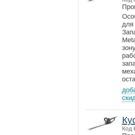
Про
Осо
дл
Зап
Met
зон
ра
зап
мех
ост
доб
ски
Ку
Код 