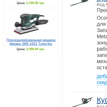
Цена:
2,199.00 грн.
Код 
Про
Осо
дл
Зап
Met
Плоскошлифовальная машина
зон
Metabo SRE 4351 TurboTec
ра
Цена:
2,599.00 грн.
зап
мех
ост
доб
ски
Ку
Код 