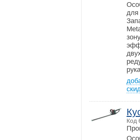
Осо
дл
Зап
Met
зон
эфф
дву
ред
рук
доб
ски
Ку
Код 
Про
Осо