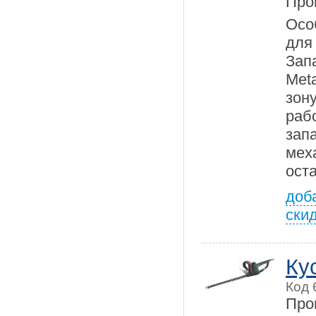
Про
Осо
дл
Зап
Met
зон
ра
зап
мех
ост
доб
ски
Ку
Код 
Про