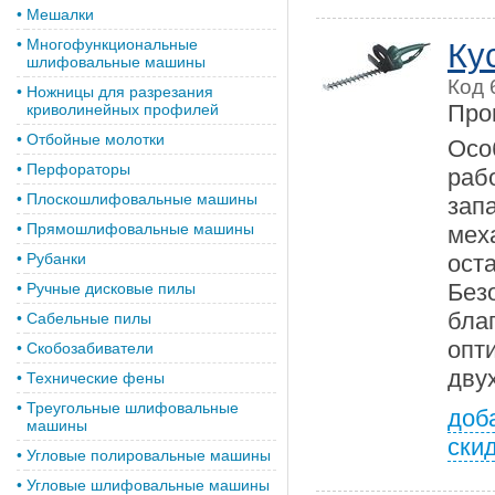
•
Мешалки
•
Многофункциональные
Ку
шлифовальные машины
Код 
•
Ножницы для разрезания
Про
криволинейных профилей
•
Отбойные молотки
Осо
•
Перфораторы
ра
•
Плоскошлифовальные машины
зап
•
Прямошлифовальные машины
мех
•
Рубанки
ос
Без
•
Ручные дисковые пилы
бла
•
Сабельные пилы
опт
•
Скобозабиватели
дву
•
Технические фены
•
Треугольные шлифовальные
доб
машины
ски
•
Угловые полировальные машины
•
Угловые шлифовальные машины