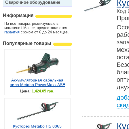
Ку
Сварочное оборудование
Код 
Информация
Про
На все товары, реализуемые в
Осо
магазине i-Master, предоставляется
гарантия
сроком от 6 до 24 месяцев.
ра
зап
Популярные товары
мех
ос
Без
бла
опт
Аккумуляторная сабельная
пила Metabo PowerMaxx ASE
дву
Цена:
1,424.05 грн.
доб
ски
Ку
Кусторез Metabo HS 8865