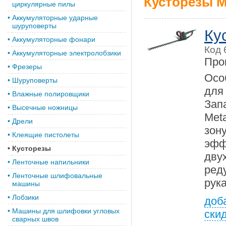
Кусторезы M
циркулярные пилы
•
Аккумуляторные ударные
шуруповерты
Ку
•
Аккумуляторные фонари
Код 
•
Аккумуляторные электролобзики
Про
•
Фрезеры
Осо
•
Шуруповерты
дл
•
Влажные полировщики
Зап
•
Высечные ножницы
Met
•
Дрели
зон
•
Клеящие пистолеты
эфф
•
Кусторезы
дву
•
Ленточные напильники
ред
•
Ленточные шлифовальные
рук
машины
•
Лобзики
доб
•
Машины для шлифовки угловых
ски
сварных швов