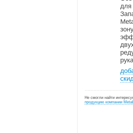
дл
Зап
Met
зон
эфф
дву
ред
рук
доб
ски
Не смогли найти интерес
продукцию компании Meta