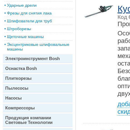
•
Ударные дрели
Ку
•
Фрезы для снятия лака
Код 
•
Шлифователи для труб
Про
•
Штроборезы
Осо
•
Щеточные машины
ра
•
Эксцентриковые шлифовальные
зап
машины
мех
Электроинструмент Bosh
ос
Оснастка Bosh
Без
бла
Плиткорезы
опт
Пылесосы
дву
Насосы
доб
Компрессоры
ски
Продукция компании
Световые Технологии