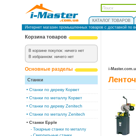
КАТАЛОГ ТОВАРОВ
Интернет магазин промышленных товаров с доставкой по в
Корзина товаров
В корзине покупок: ничего нет
В избранном: ничего нет
Основные разделы
i-Master.com.
Ленточ
Станки
•
Cтанки по дереву Корвет
•
Станки по металлу Корвет
•
Cтанки по дереву Zenitech
•
Cтанки по металлу Zenitech
•
Станки Epple
-
Токарные станки по металлу
-
Сверлильные станки