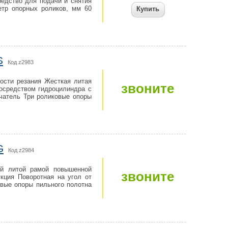
редство для подачи и снятия
етр опорных роликов, мм 60
Купить
S
Код z2983
ости резания Жесткая литая
звоните
осредством гидроцилиндра с
чатель Три роликовые опоры
G
Код z2984
ой литой рамой повышенной
звоните
кция Поворотная на угол от
вые опоры пильного полотна