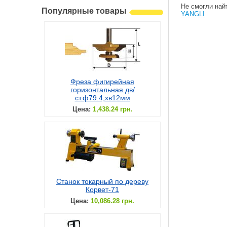
Не смогли най
Популярные товары
YANGLI
Фреза фигирейная
горизонтальная дв/
ст.ф79.4,хв12мм
Цена:
1,438.24 грн.
Станок токарный по дереву
Корвет-71
Цена:
10,086.28 грн.