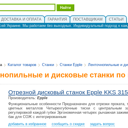
ДОСТАВКА И ОПЛАТА
ГАРАНТИЯ
ПОСТАВЩИКАМ
СТАТЬИ
сей Украине. Мы работаем без выходных. Индивидуальный подход к каж
ua
Каталог товаров
Станки
Станки Epple
Ленточнопильные и ди
нопильные и дисковые станки по 
Отрезной дисковый станок Epple KKS 31
Производитель:
Epple
Функциональные особенности Предназначен для отрезки проката, 
цветных металлов Четырехгубочные тиски с центральным з
регулировкой каждой губки Эргономичная четырех рычажная зажим
бак для СОЖ с интегрированным
добавить в избранное
сообщить о скидке
задать вопрос