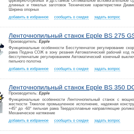
фрезерно-отрезных и др.станков Оптимальное вспомогательное с
длинных и тяжелых заготовок Технические характеристики Диам
Ширина опорных
добавить в избранное
сообщить о скидке
задать вопрос
Ленточнопильный станок Epple BS 275 G
Производитель:
Epple
Функциональные особенности Бесступенчатое регулирование скор
рама Подача СОЖ в зону резания Автоматический рабочий ход п
бесступенчатым регулированием Автоматический конечный выклю
пильного полотна
добавить в избранное
сообщить о скидке
задать вопрос
Ленточнопильный станок Epple BS 350 D
Производитель:
Epple
Функциональные особенности Ленточнопильный станок с мощн
жесткости Тяжелое промышленное исполнение, надежная констру
+45° до -60° пильная рама Твердосплавные направляющие ролико
Механическое натяжение
добавить в избранное
сообщить о скидке
задать вопрос