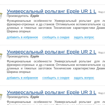
Универсальный рольганг Epple UR 1 L
Код 
Производитель:
Epple
Функциональные особенности Универсальный рольганг для л
фрезерно-отрезных и др.станков Оптимальное вспомогательное с
длинных и тяжелых заготовок Технические характеристики Диам
Ширина опорных
добавить в избранное
сообщить о скидке
задать вопрос
Универсальный рольганг Epple UR 2 L
Код 
Производитель:
Epple
Функциональные особенности Универсальный рольганг для л
фрезерно-отрезных и др.станков Оптимальное вспомогательное с
длинных и тяжелых заготовок Технические характеристики Диам
Ширина опорных
добавить в избранное
сообщить о скидке
задать вопрос
Универсальный рольганг Epple UR 3 L
Код 
Производитель:
Epple
Функциональные особенности Универсальный рольганг для л