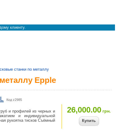
дому клиенту.
сковые станки по металлу
металлу Epple
5L
Код z2985
26,000.00
грн.
труб и профилей из черных и
ажатием и индивидуальной
ная рукоятка тисков Съёмный
Купить