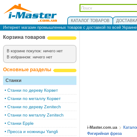
КАТАЛОГ ТОВАРОВ
ДОСТАВКА
Интернет магазин промышленных товаров с доставкой по всей Украин
Корзина товаров
В корзине покупок: ничего нет
В избранном: ничего нет
Основные разделы
Станки
•
Cтанки по дереву Корвет
•
Станки по металлу Корвет
•
Cтанки по дереву Zenitech
•
Cтанки по металлу Zenitech
•
Станки Epple
i-Master.com.ua
Катало
•
Пресса и ножницы Yangli
Фигирийная фреза