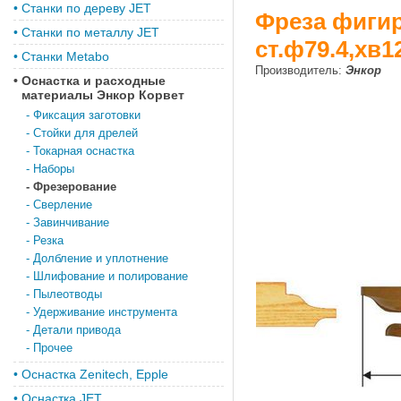
•
Станки по дереву JET
Фреза фигир
•
Станки по металлу JET
ст.ф79.4,хв
•
Станки Metabo
Производитель:
Энкор
•
Оснастка и расходные
материалы Энкор Корвет
-
Фиксация заготовки
-
Стойки для дрелей
-
Токарная оснастка
-
Наборы
-
Фрезерование
-
Сверление
-
Завинчивание
-
Резка
-
Долбление и уплотнение
-
Шлифование и полирование
-
Пылеотводы
-
Удерживание инструмента
-
Детали привода
-
Прочее
•
Оснастка Zenitech, Epple
•
Оснастка JET