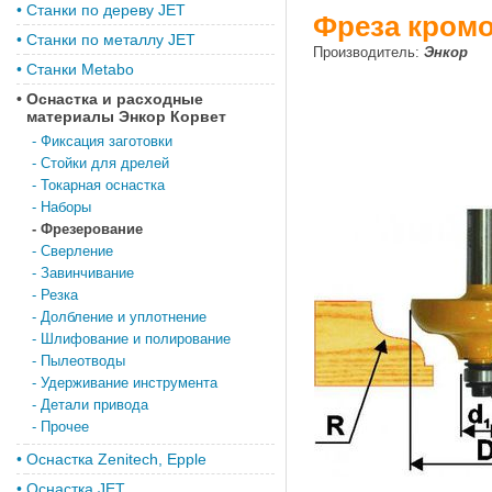
•
Станки по дереву JET
Фреза кромоч
•
Станки по металлу JET
Производитель:
Энкор
•
Станки Metabo
•
Оснастка и расходные
материалы Энкор Корвет
-
Фиксация заготовки
-
Стойки для дрелей
-
Токарная оснастка
-
Наборы
-
Фрезерование
-
Сверление
-
Завинчивание
-
Резка
-
Долбление и уплотнение
-
Шлифование и полирование
-
Пылеотводы
-
Удерживание инструмента
-
Детали привода
-
Прочее
•
Оснастка Zenitech, Epple
•
Оснастка JET