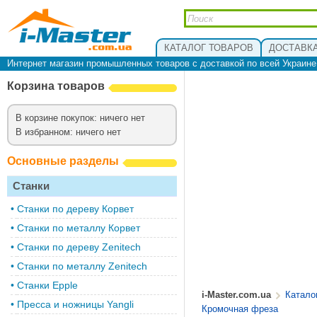
КАТАЛОГ ТОВАРОВ
ДОСТАВКА
Интернет магазин промышленных товаров с доставкой по всей Украин
Корзина товаров
В корзине покупок: ничего нет
В избранном: ничего нет
Основные разделы
Станки
•
Cтанки по дереву Корвет
•
Станки по металлу Корвет
•
Cтанки по дереву Zenitech
•
Cтанки по металлу Zenitech
•
Станки Epple
i-Master.com.ua
Катало
•
Пресса и ножницы Yangli
Кромочная фреза