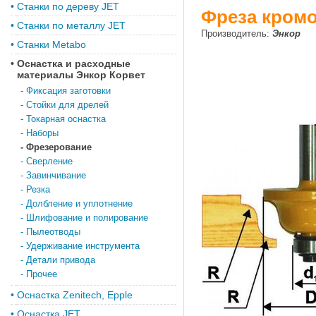
•
Станки по дереву JET
Фреза кромоч
•
Станки по металлу JET
Производитель:
Энкор
•
Станки Metabo
•
Оснастка и расходные
материалы Энкор Корвет
-
Фиксация заготовки
-
Стойки для дрелей
-
Токарная оснастка
-
Наборы
-
Фрезерование
-
Сверление
-
Завинчивание
-
Резка
-
Долбление и уплотнение
-
Шлифование и полирование
-
Пылеотводы
-
Удерживание инструмента
-
Детали привода
-
Прочее
•
Оснастка Zenitech, Epple
•
Оснастка JET