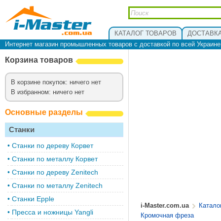
КАТАЛОГ ТОВАРОВ
ДОСТАВКА
Интернет магазин промышленных товаров с доставкой по всей Украин
Корзина товаров
В корзине покупок: ничего нет
В избранном: ничего нет
Основные разделы
Станки
•
Cтанки по дереву Корвет
•
Станки по металлу Корвет
•
Cтанки по дереву Zenitech
•
Cтанки по металлу Zenitech
•
Станки Epple
i-Master.com.ua
Катало
•
Пресса и ножницы Yangli
Кромочная фреза