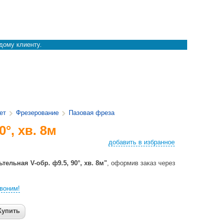
дому клиенту.
ет
Фрезерование
Пазовая фреза
°, хв. 8м
добавить в избранное
тельная V-обр. ф9.5, 90°, хв. 8м"
, оформив заказ через
воним!
Купить