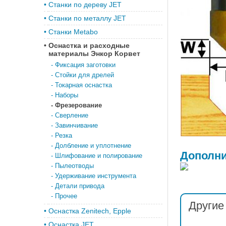
•
Станки по дереву JET
•
Станки по металлу JET
•
Станки Metabo
•
Оснастка и расходные
материалы Энкор Корвет
-
Фиксация заготовки
-
Стойки для дрелей
-
Токарная оснастка
-
Наборы
-
Фрезерование
-
Сверление
-
Завинчивание
-
Резка
-
Долбление и уплотнение
Дополн
-
Шлифование и полирование
-
Пылеотводы
-
Удерживание инструмента
-
Детали привода
-
Прочее
Другие
•
Оснастка Zenitech, Epple
•
Оснастка JET