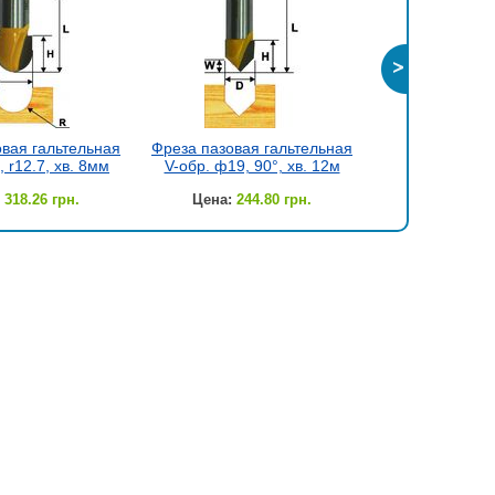
вая гальтельная
Фреза пазовая гальтельная
Фреза пазовая
 r12.7, хв. 8мм
V-обр. ф19, 90°, хв. 12м
V-обр. ф25.4,
318.26 грн.
Цена:
244.80 грн.
Цена:
336