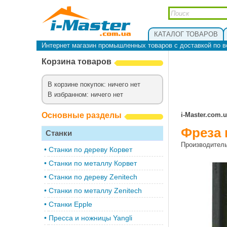
КАТАЛОГ ТОВАРОВ
Интернет магазин промышленных товаров с доставкой по в
Корзина товаров
В корзине покупок: ничего нет
В избранном: ничего нет
Основные разделы
i-Master.com.
Фреза 
Станки
Производител
•
Cтанки по дереву Корвет
•
Станки по металлу Корвет
•
Cтанки по дереву Zenitech
•
Cтанки по металлу Zenitech
•
Станки Epple
•
Пресса и ножницы Yangli