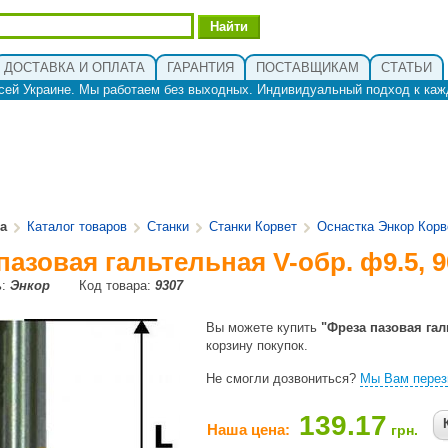
ДОСТАВКА И ОПЛАТА
ГАРАНТИЯ
ПОСТАВЩИКАМ
СТАТЬИ
сей Украине. Мы работаем без выходных. Индивидуальный подход к каж
ua
Каталог товаров
Станки
Станки Корвет
Оснастка Энкор Корв
пазовая гальтельная V-обр. ф9.5, 90
ь:
Энкор
Код товара:
9307
Вы можете купить
"Фреза пазовая галь
корзину покупок.
Не смогли дозвониться?
Мы Вам перез
139.17
Наша цена:
грн.