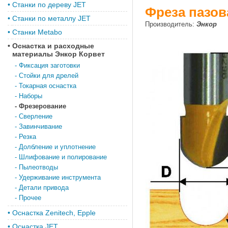
•
Станки по дереву JET
Фреза пазова
•
Станки по металлу JET
Производитель:
Энкор
•
Станки Metabo
•
Оснастка и расходные
материалы Энкор Корвет
-
Фиксация заготовки
-
Стойки для дрелей
-
Токарная оснастка
-
Наборы
-
Фрезерование
-
Сверление
-
Завинчивание
-
Резка
-
Долбление и уплотнение
-
Шлифование и полирование
-
Пылеотводы
-
Удерживание инструмента
-
Детали привода
-
Прочее
•
Оснастка Zenitech, Epple
•
Оснастка JET