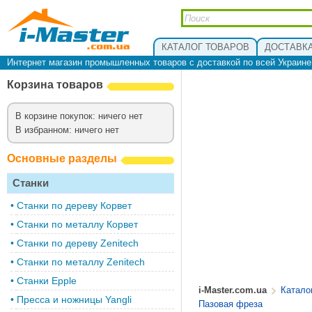
КАТАЛОГ ТОВАРОВ
ДОСТАВКА
Интернет магазин промышленных товаров с доставкой по всей Украин
Корзина товаров
В корзине покупок: ничего нет
В избранном: ничего нет
Основные разделы
Станки
•
Cтанки по дереву Корвет
•
Станки по металлу Корвет
•
Cтанки по дереву Zenitech
•
Cтанки по металлу Zenitech
•
Станки Epple
i-Master.com.ua
Катало
•
Пресса и ножницы Yangli
Пазовая фреза