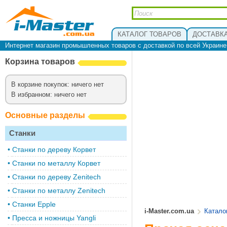
КАТАЛОГ ТОВАРОВ
ДОСТАВКА
Интернет магазин промышленных товаров с доставкой по всей Украин
Корзина товаров
В корзине покупок: ничего нет
В избранном: ничего нет
Основные разделы
Станки
•
Cтанки по дереву Корвет
•
Станки по металлу Корвет
•
Cтанки по дереву Zenitech
•
Cтанки по металлу Zenitech
•
Станки Epple
i-Master.com.ua
Катало
•
Пресса и ножницы Yangli