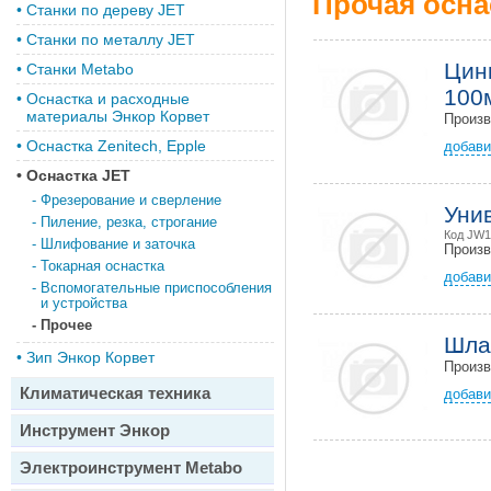
Прочая осна
•
Станки по дереву JET
•
Станки по металлу JET
Цин
•
Станки Metabo
100
•
Оснастка и расходные
материалы Энкор Корвет
Произ
•
Оснастка Zenitech, Epple
добави
•
Оснастка JET
-
Фрезерование и сверление
Уни
-
Пиление, резка, строгание
Код JW1
-
Шлифование и заточка
Произ
-
Токарная оснастка
добави
-
Вспомогательные приспособления
и устройства
-
Прочее
Шла
•
Зип Энкор Корвет
Произ
Климатическая техника
добави
Инструмент Энкор
Электроинструмент Metabo