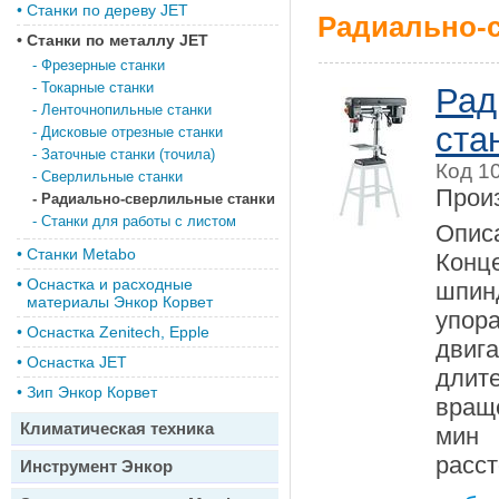
•
Станки по дереву JET
Радиально-с
•
Станки по металлу JET
-
Фрезерные станки
-
Токарные станки
Рад
-
Ленточнопильные станки
ста
-
Дисковые отрезные станки
-
Заточные станки (точила)
Код 1
-
Сверлильные станки
Прои
-
Радиально-сверлильные станки
-
Станки для работы с листом
Опис
•
Станки Metabo
Конц
•
Оснастка и расходные
шпин
материалы Энкор Корвет
упор
•
Оснастка Zenitech, Epple
двиг
•
Оснастка JET
длит
•
Зип Энкор Корвет
вращ
Климатическая техника
мин
расст
Инструмент Энкор