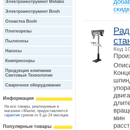
добав
Электроинструмент Metabo
скидк
Электроинструмент Bosh
Оснастка Bosh
Рад
Плиткорезы
ста
Пылесосы
Код 1
Насосы
Прои
Компрессоры
Опис
Продукция компании
Конц
Световые Технологии
шпин
Сварочное оборудование
упор
двиг
Информация
длит
На все товары, реализуемые в
вращ
магазине i-Master, предоставляется
гарантия
сроком от 6 до 24 месяцев.
мин
расст
Популярные товары