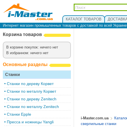
КАТАЛОГ ТОВАРОВ
ДОСТАВКА
Интернет магазин промышленных товаров с доставкой по всей Украин
Корзина товаров
В корзине покупок: ничего нет
В избранном: ничего нет
Основные разделы
Станки
•
Cтанки по дереву Корвет
•
Станки по металлу Корвет
•
Cтанки по дереву Zenitech
•
Cтанки по металлу Zenitech
•
Станки Epple
i-Master.com.ua
Катало
•
Пресса и ножницы Yangli
сверлильные станки