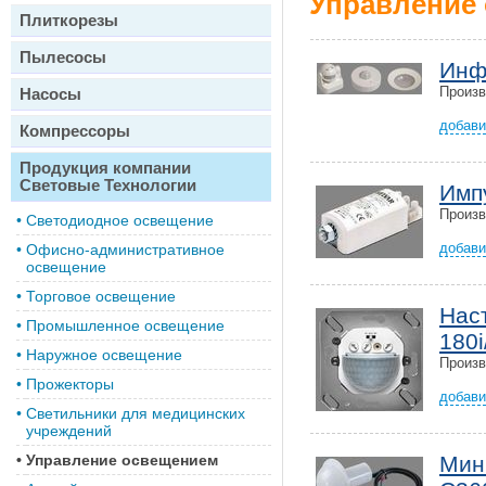
Управление 
Плиткорезы
Пылесосы
Инфр
Произ
Насосы
добави
Компрессоры
Продукция компании
Световые Технологии
Имп
Произ
•
Светодиодное освещение
добави
•
Офисно-административное
освещение
•
Торговое освещение
Нас
•
Промышленное освещение
180i
•
Наружное освещение
Произ
•
Прожекторы
добави
•
Светильники для медицинских
учреждений
•
Управление освещением
Мин