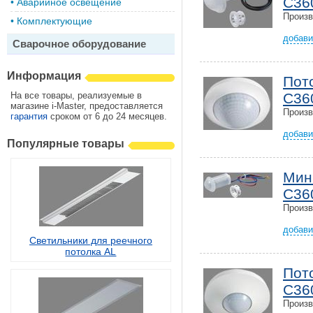
C360
•
Аварийное освещение
Произ
•
Комплектующие
добави
Сварочное оборудование
Информация
Пот
На все товары, реализуемые в
C360
магазине i-Master, предоставляется
Произ
гарантия
сроком от 6 до 24 месяцев.
добави
Популярные товары
Мин
C360
Произ
добави
Светильники для реечного
потолка AL
Пот
C360
Произ