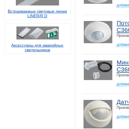
добави
Встраиваемые световые линии
LINER/R D
Пот
C36
Произ
добави
Аксессуары для аварийных
светильников
Мин
C360
Произ
добави
Дат
Произ
добави