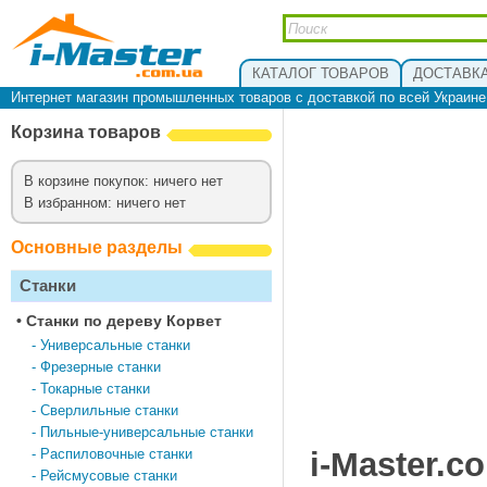
КАТАЛОГ ТОВАРОВ
ДОСТАВКА
Интернет магазин промышленных товаров с доставкой по всей Украин
Корзина товаров
В корзине покупок: ничего нет
В избранном: ничего нет
Основные разделы
Станки
•
Cтанки по дереву Корвет
-
Универсальные станки
-
Фрезерные станки
-
Токарные станки
-
Сверлильные станки
-
Пильные-универсальные станки
-
Распиловочные станки
i-Master.c
-
Рейсмусовые станки