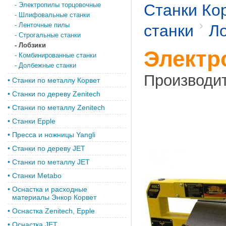
-
Электропилы торцовочные
Станки Ко
-
Шлифовальные станки
-
Ленточные пилы
станки
Л
-
Строгальные станки
-
Лобзики
Электр
-
Комбинированные станки
-
Долбежные станки
Производи
•
Станки по металлу Корвет
•
Cтанки по дереву Zenitech
•
Cтанки по металлу Zenitech
•
Станки Epple
•
Пресса и ножницы Yangli
•
Станки по дереву JET
•
Станки по металлу JET
•
Станки Metabo
•
Оснастка и расходные
материалы Энкор Корвет
•
Оснастка Zenitech, Epple
•
Оснастка JET