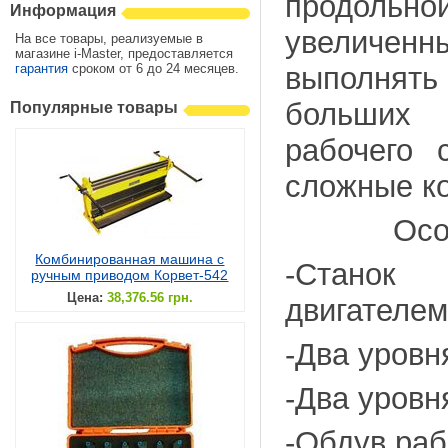
продольн
Информация
увеличенн
На все товары, реализуемые в
магазине i-Master, предоставляется
гарантия
сроком от 6 до 24 месяцев.
выполнять
больших 
Популярные товары
рабочего 
сложные к
Особен
Комбинированная машина с
-Станок
ручным приводом Корвет-542
Цена:
38,376.56 грн.
двигателем
-Два уровн
-Два уровн
-Обдув раб