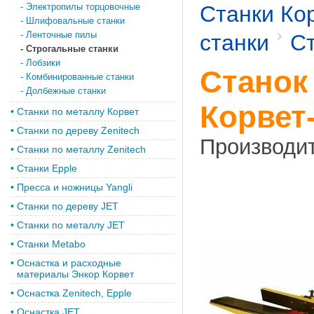
-
Электропилы торцовочные
Станки Ко
-
Шлифовальные станки
-
Ленточные пилы
станки
Ст
-
Строгальные станки
-
Лобзики
Станок
-
Комбинированные станки
-
Долбежные станки
Корвет-
•
Станки по металлу Корвет
•
Cтанки по дереву Zenitech
Производи
•
Cтанки по металлу Zenitech
•
Станки Epple
•
Пресса и ножницы Yangli
•
Станки по дереву JET
•
Станки по металлу JET
•
Станки Metabo
•
Оснастка и расходные
материалы Энкор Корвет
•
Оснастка Zenitech, Epple
•
Оснастка JET