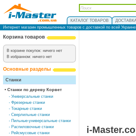
КАТАЛОГ ТОВАРОВ
ДОСТАВКА
Интернет магазин промышленных товаров с доставкой по всей Украин
Корзина товаров
В корзине покупок: ничего нет
В избранном: ничего нет
Основные разделы
Станки
•
Cтанки по дереву Корвет
-
Универсальные станки
-
Фрезерные станки
-
Токарные станки
-
Сверлильные станки
-
Пильные-универсальные станки
-
Распиловочные станки
i-Master.c
-
Рейсмусовые станки