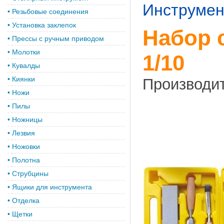
Инструмен
•
Резьбовые соединения
•
Установка заклепок
Набор 
•
Прессы с ручным приводом
•
Молотки
1/10
•
Кувалды
•
Киянки
Производи
•
Ножи
•
Пилы
•
Ножницы
•
Лезвия
•
Ножовки
•
Полотна
•
Струбцины
•
Ящики для инструмента
•
Отделка
•
Щетки