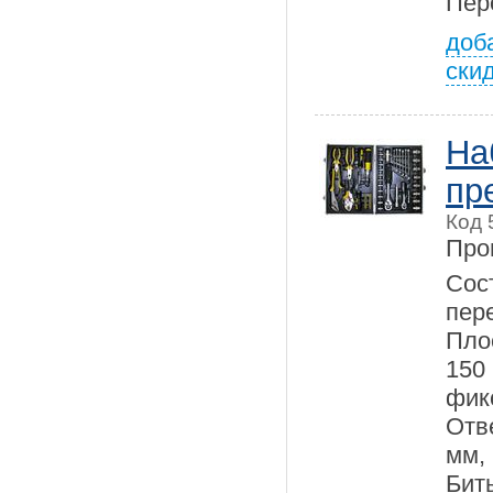
Пер
доб
ски
На
пр
Код 
Про
Сос
пе
Пло
150
фик
Отв
мм,
Бит