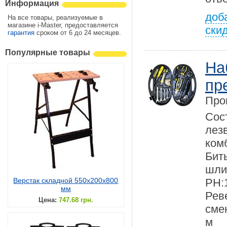
Информация
доб
На все товары, реализуемые в
магазине i-Master, предоставляется
ски
гарантия
сроком от 6 до 24 месяцев.
Популярные товары
На
пр
Про
Сос
ле
ком
Бит
шли
Верстак складной 550х200х800
PH
мм
Рев
Цена:
747.68 грн.
сме
м 