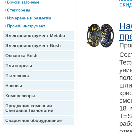
•
Бруски заточные
ски
•
Стеклорезы
•
Измерение и разметка
На
•
Прочий инструмент
пр
Электроинструмент Metabo
Про
Электроинструмент Bosh
Сос
Оснастка Bosh
Те
Плиткорезы
уни
Пылесосы
пол
шл
Насосы
кр
Компрессоры
сме
Продукция компании
18 
Световые Технологии
TES
Сварочное оборудование
раб
отве