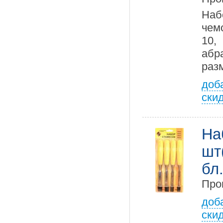
Наб
чем
10,
абр
раз
доб
ски
На
шт
бл
Про
доб
ски