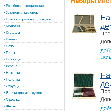
Наборы инс
•
Резьбовые соединения
•
Установка заклепок
На
•
Прессы с ручным приводом
де
•
Молотки
•
Кувалды
Про
•
Киянки
Доп
•
Ножи
доб
•
Пилы
ски
•
Ножницы
•
Лезвия
•
Ножовки
На
•
Полотна
де
•
Струбцины
Про
•
Ящики для инструмента
Доп
•
Отделка
•
Щетки
доб