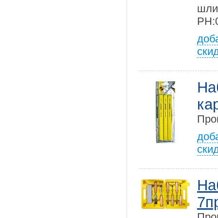
шли
PH:0
доб
ски
На
ка
Про
доб
ски
На
7п
Про