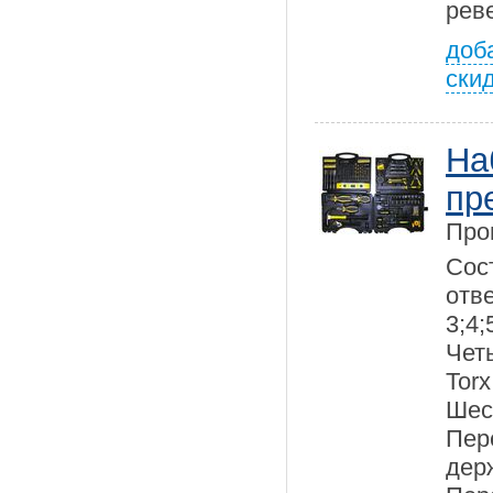
рев
доб
ски
На
пр
Про
Сос
отв
3;4
Че
Torx
Шес
Пе
дер