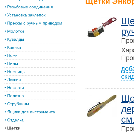
Щетки Энко
•
Резьбовые соединения
•
Установка заклепок
Ще
•
Прессы с ручным приводом
ру
•
Молотки
•
Кувалды
Про
•
Киянки
Хар
•
Ножи
Про
•
Пилы
доб
•
Ножницы
ски
•
Лезвия
•
Ножовки
•
Полотна
Ще
•
Струбцины
де
•
Ящики для инструмента
см
•
Отделка
Про
•
Щетки