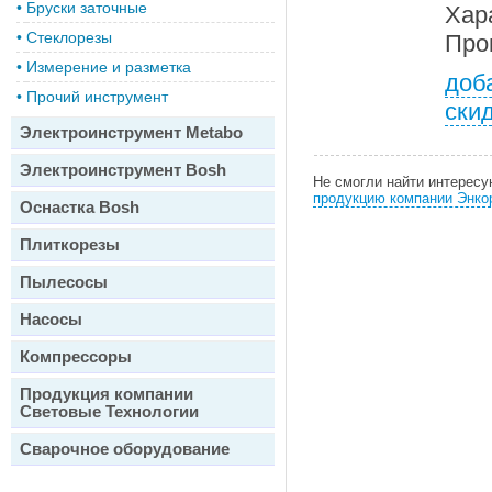
•
Бруски заточные
Хар
•
Стеклорезы
Про
•
Измерение и разметка
доб
•
Прочий инструмент
ски
Электроинструмент Metabo
Электроинструмент Bosh
Не смогли найти интерес
продукцию компании Энко
Оснастка Bosh
Плиткорезы
Пылесосы
Насосы
Компрессоры
Продукция компании
Световые Технологии
Сварочное оборудование