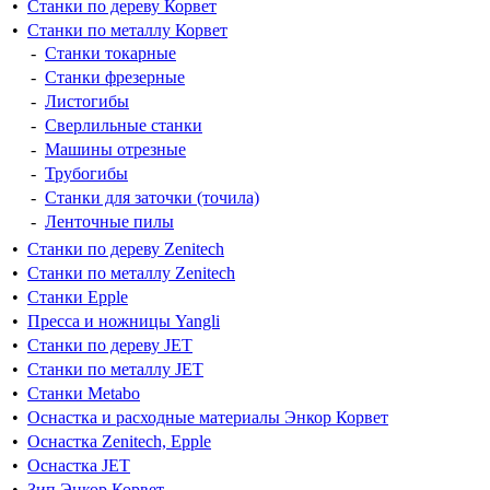
•
Cтанки по дереву Корвет
•
Станки по металлу Корвет
-
Станки токарные
-
Станки фрезерные
-
Листогибы
-
Сверлильные станки
-
Машины отрезные
-
Трубогибы
-
Станки для заточки (точила)
-
Ленточные пилы
•
Cтанки по дереву Zenitech
•
Cтанки по металлу Zenitech
•
Станки Epple
•
Пресса и ножницы Yangli
•
Станки по дереву JET
•
Станки по металлу JET
•
Станки Metabo
•
Оснастка и расходные материалы Энкор Корвет
•
Оснастка Zenitech, Epple
•
Оснастка JET
•
Зип Энкор Корвет